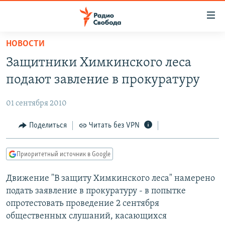
Ссылки
для
упрощенного
НОВОСТИ
ПРОГРАММЫ
доступа
Защитники Химкинского леса
ПОДКАСТЫ
Вернуться
подают завление в прокуратуру
к
АВТОРСКИЕ ПРОЕКТЫ
основному
01 сентября 2010
ЦИТАТЫ СВОБОДЫ
содержанию
Вернутся
МНЕНИЯ
Поделиться
Читать без VPN
к
КУЛЬТУРА
главной
Приоритетный источник в Google
навигации
IDEL.РЕАЛИИ
Вернутся
Движение "В защиту Химкинского леса" намерено
КАВКАЗ.РЕАЛИИ
к
подать заявление в прокуратуру - в попытке
СЕВЕР.РЕАЛИИ
поиску
опротестовать проведение 2 сентября
общественных слушаний, касающихся
СИБИРЬ.РЕАЛИИ