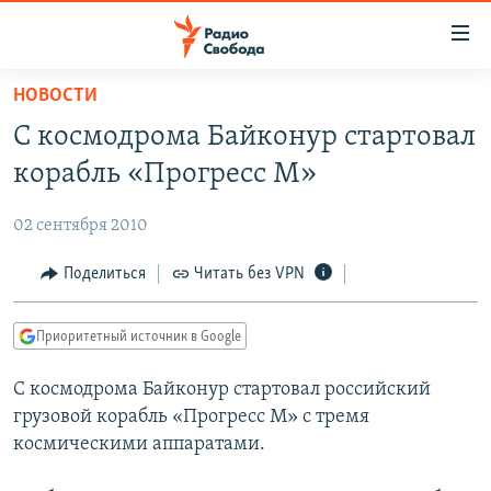
Ссылки
для
упрощенного
НОВОСТИ
ПРОГРАММЫ
доступа
C космодрома Байконур стартовал
ПОДКАСТЫ
Вернуться
корабль «Прогресс М»
к
АВТОРСКИЕ ПРОЕКТЫ
основному
02 сентября 2010
ЦИТАТЫ СВОБОДЫ
содержанию
Вернутся
МНЕНИЯ
Поделиться
Читать без VPN
к
КУЛЬТУРА
главной
Приоритетный источник в Google
навигации
IDEL.РЕАЛИИ
Вернутся
С космодрома Байконур стартовал российский
КАВКАЗ.РЕАЛИИ
к
грузовой корабль «Прогресс М» с тремя
СЕВЕР.РЕАЛИИ
поиску
космическими аппаратами.
СИБИРЬ.РЕАЛИИ