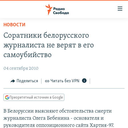
Ссылки
для
упрощенного
НОВОСТИ
ПРОГРАММЫ
доступа
Соратники белорусского
ПОДКАСТЫ
Вернуться
журналиста не верят в его
к
АВТОРСКИЕ ПРОЕКТЫ
самоубийство
основному
ЦИТАТЫ СВОБОДЫ
содержанию
04 сентября 2010
Вернутся
МНЕНИЯ
к
Поделиться
Читать без VPN
КУЛЬТУРА
главной
навигации
IDEL.РЕАЛИИ
Приоритетный источник в Google
Вернутся
КАВКАЗ.РЕАЛИИ
к
В Белоруссии выясняют обстоятельства смерти
СЕВЕР.РЕАЛИИ
поиску
журналиста Олега Бебенина - основателя и
СИБИРЬ.РЕАЛИИ
руководителя оппозиционного сайта Хартия-97.