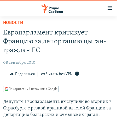
Ссылки
для
упрощенного
НОВОСТИ
ПРОГРАММЫ
доступа
Европарламент критикует
ПОДКАСТЫ
Вернуться
Францию за депортацию цыган-
к
АВТОРСКИЕ ПРОЕКТЫ
граждан ЕС
основному
ЦИТАТЫ СВОБОДЫ
содержанию
08 сентября 2010
Вернутся
МНЕНИЯ
к
Поделиться
Читать без VPN
КУЛЬТУРА
главной
навигации
IDEL.РЕАЛИИ
Приоритетный источник в Google
Вернутся
КАВКАЗ.РЕАЛИИ
к
Депутаты Европарламента выступили во вторник в
СЕВЕР.РЕАЛИИ
поиску
Страсбурге с резкой критикой властей Франции за
СИБИРЬ.РЕАЛИИ
депортацию болгарских и румынских цыган.