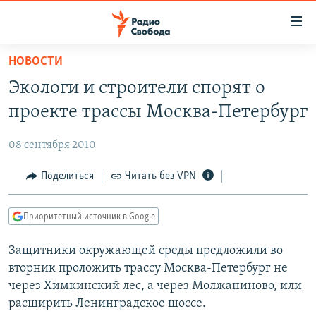
Ссылки
для
упрощенного
НОВОСТИ
ПРОГРАММЫ
доступа
Экологи и строители спорят о
ПОДКАСТЫ
Вернуться
проекте трассы Москва-Петербург
к
АВТОРСКИЕ ПРОЕКТЫ
основному
08 сентября 2010
ЦИТАТЫ СВОБОДЫ
содержанию
Вернутся
МНЕНИЯ
Поделиться
Читать без VPN
к
КУЛЬТУРА
главной
Приоритетный источник в Google
навигации
IDEL.РЕАЛИИ
Вернутся
Защитники окружающей среды предложили во
КАВКАЗ.РЕАЛИИ
к
вторник проложить трассу Москва-Петербург не
СЕВЕР.РЕАЛИИ
поиску
через Химкинский лес, а через Молжаниново, или
расширить Ленинградское шоссе.
СИБИРЬ.РЕАЛИИ