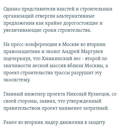
РАСПИСАНИЕ ВЕЩАНИЯ
Однако представители властей и строительных
ПОДПИШИТЕСЬ НА РАССЫЛКУ
организаций отвергли альтернативные
предложения как крайне дорогостоящие и
увеличивающие сроки строительства.
СОЦИАЛЬНЫЕ СЕТИ
На пресс-конференции в Москве во вторник
правозащитник и эколог Андрей Маргулев
подчеркнул, что Химкинский лес - второй по
значимости лесной массив вблизи Москвы, а
Все сайты РСЕ/РС
проект строительства трассы разрушит эту
экосистему.
Главный инженер проекта Николай Кузнецов, со
своей стороны, заявил, что утвержденный
правительством проект наименее затратный.
Ранее во вторник лидер движения в защиту