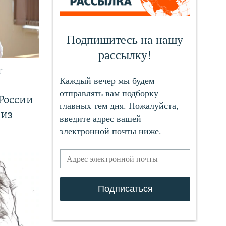
т
России
 из