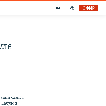
ЭФИР
уле
рации одного
 Кабуле в