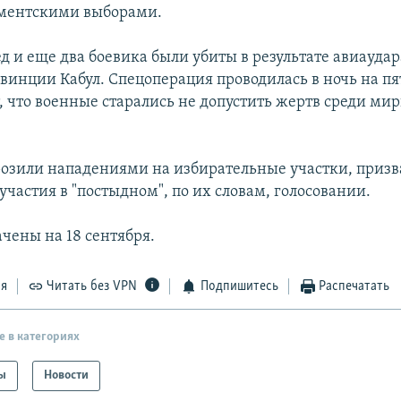
аментскими выборами.
 и еще два боевика были убиты в результате авиаудар
овинции Кабул. Спецоперация проводилась в ночь на п
, что военные старались не допустить жертв среди ми
озили нападениями на избирательные участки, призв
 участия в "постыдном", по их словам, голосовании.
чены на 18 сентября.
ся
Читать без VPN
Подпишитесь
Распечатать
е в категориях
ы
Новости