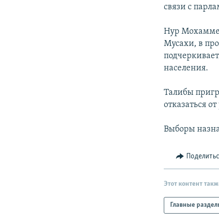
РАСПИСАНИЕ ВЕЩАНИЯ
связи с парл
ПОДПИШИТЕСЬ НА РАССЫЛКУ
Нур Мохаммед
Мусахи, в пр
подчеркивает
населения.
Талибы пригр
отказаться от
Выборы назна
Поделить
Этот контент такж
Главные раздел