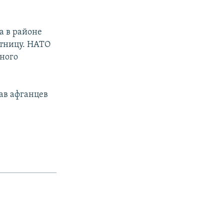
а в районе
ятницу. НАТО
рного
ав афганцев