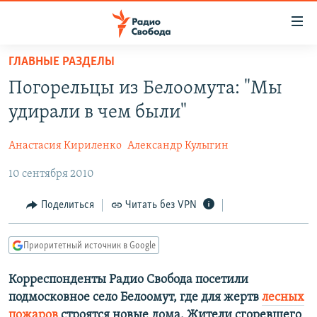
Ссылки
для
упрощенного
ГЛАВНЫЕ РАЗДЕЛЫ
ПРОГРАММЫ
доступа
Погорельцы из Белоомута: "Мы
ПОДКАСТЫ
Вернуться
удирали в чем были"
к
АВТОРСКИЕ ПРОЕКТЫ
основному
Анастасия Кириленко
Александр Кулыгин
ЦИТАТЫ СВОБОДЫ
содержанию
Вернутся
10 сентября 2010
МНЕНИЯ
к
КУЛЬТУРА
Поделиться
Читать без VPN
главной
навигации
IDEL.РЕАЛИИ
Вернутся
Приоритетный источник в Google
КАВКАЗ.РЕАЛИИ
к
СЕВЕР.РЕАЛИИ
Корреспонденты Радио Свобода посетили
поиску
подмосковное село Белоомут, где для жертв
лесных
СИБИРЬ.РЕАЛИИ
пожаров
строятся новые дома. Жители сгоревшего