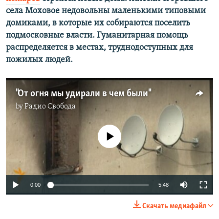
РАСПИСАНИЕ ВЕЩАНИЯ
села Моховое недовольны маленькими типовыми
домиками, в которые их собираются поселить
ПОДПИШИТЕСЬ НА РАССЫЛКУ
подмосковные власти. Гуманитарная помощь
распределяется в местах, труднодоступных для
СОЦИАЛЬНЫЕ СЕТИ
пожилых людей.
"От огня мы удирали в чем были"
by
Радио Свобода
Все сайты РСЕ/РС
No media source currently available
0:00
5:48
Скачать медиафайл