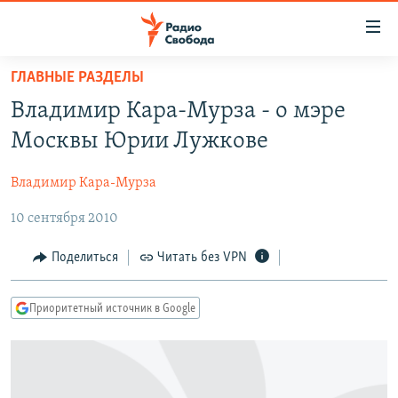
Ссылки
для
упрощенного
ГЛАВНЫЕ РАЗДЕЛЫ
ПРОГРАММЫ
доступа
Владимир Кара-Мурза - о мэре
ПОДКАСТЫ
Вернуться
Москвы Юрии Лужкове
к
АВТОРСКИЕ ПРОЕКТЫ
основному
Владимир Кара-Мурза
ЦИТАТЫ СВОБОДЫ
содержанию
Вернутся
10 сентября 2010
МНЕНИЯ
к
КУЛЬТУРА
Поделиться
Читать без VPN
главной
навигации
IDEL.РЕАЛИИ
Вернутся
Приоритетный источник в Google
КАВКАЗ.РЕАЛИИ
к
СЕВЕР.РЕАЛИИ
поиску
СИБИРЬ.РЕАЛИИ