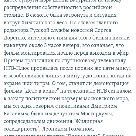
адрес супруги мэра Елены Батуриной по поводу
распределения собственности в российской
столице. В сюжете была затронута и ситуация
вокруг Химкинского леса. По словам главного
редактора Русской службы новостей Сергея
Доренко, интервью с ним для этого фильма писали
накануне около 5 часов вечера, это означает, что
фильм монтировался ночью перед выходом в эфир.
Причем трансляция по спутниковому телеканалу
НТВ-Плюс прервалась после первых же пяти минут
и возобновилась лишь за минуту до конца, когда на
экране шли титры. О том, станет ли демонстрация
фильма "Дело в кепке" на телеканале НТВ сигналом
к закату политической карьеры московского мэра,
мы сегодня говорим с политиками Дмитрием
Катаевым, бывшим депутатом Мосгордумы,
сопредседателем движения "Жилищная
солидарность", Леонидом Гозманом,