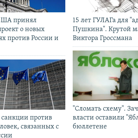
США принял
15 лет ГУЛАГа для "а
проект о новых
Пушкина". Крутой 
ях против России и
Виктора Гроссмана
"Сломать схему". За
л санкции против
власти оставили "Ябл
ловек, связанных с
бюллетене
ссии