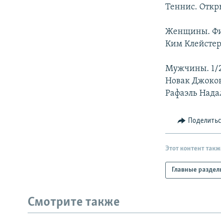
РАСПИСАНИЕ ВЕЩАНИЯ
Теннис. Отк
ПОДПИШИТЕСЬ НА РАССЫЛКУ
Женщины. Ф
Ким Клейстерс
Мужчины. 1/
Новак Джокови
Рафаэль Надал
Поделить
Этот контент такж
Главные раздел
Смотрите также