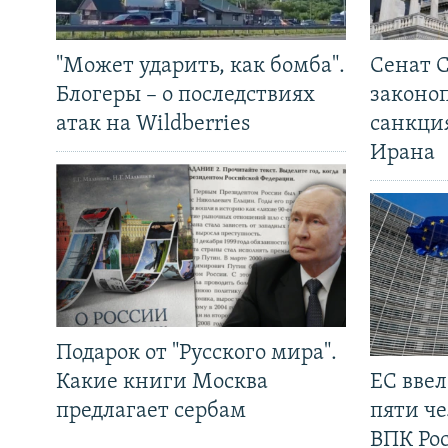
"Может ударить, как бомба".
Сенат 
Блогеры – о последствиях
законо
атак на Wildberries
санкци
Ирана
Подарок от "Русского мира".
Какие книги Москва
ЕС вве
предлагает сербам
пяти че
ВПК Ро