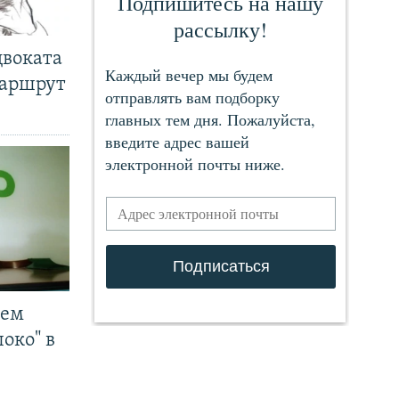
двоката
маршрут
чем
око" в