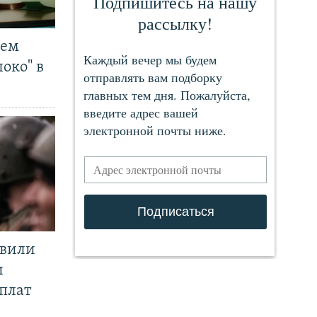
чем
око" в
явили
и
плат