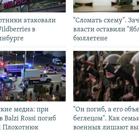
отники атаковали
"Сломать схему". За
ildberries в
власти оставили "Ябл
инбурге
бюллетене
ские медиа: при
"Он погиб, а его объ
в Balzi Rossi погиб
беглецом". Как семь
л Плохотнюк
военных лишают вы