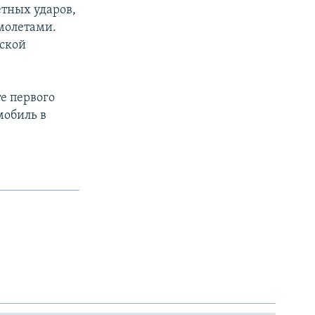
етных ударов,
молетами.
нской
те первого
мобиль в