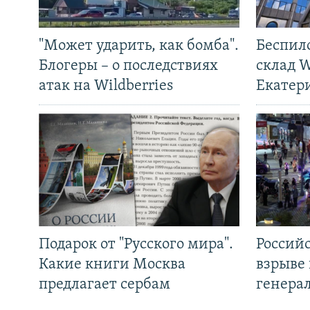
"Может ударить, как бомба".
Беспил
Блогеры – о последствиях
склад W
атак на Wildberries
Екатер
Подарок от "Русского мира".
Россий
Какие книги Москва
взрыве 
предлагает сербам
генера