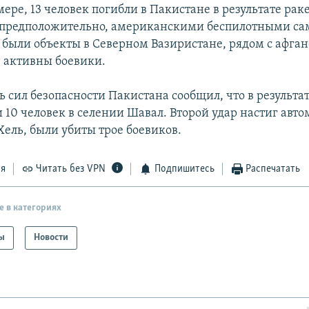
ере, 13 человек погибли в Пакистане в результате рак
 предположительно, американскими беспилотными са
 были объекты в Северном Вазиристане, рядом с афга
е активны боевики.
 сил безопасности Пакистана сообщил, что в результа
 10 человек в селении Шавал. Второй удар настиг авто
Хель, были убиты трое боевиков.
ся
Читать без VPN
Подпишитесь
Распечатать
е в категориях
ы
Новости