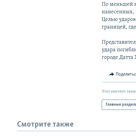
РАСПИСАНИЕ ВЕЩАНИЯ
По меньшей м
ПОДПИШИТЕСЬ НА РАССЫЛКУ
нанесенных,
Целью ударов
границей, гд
Представитель
удара погибли
городе Датта 
Поделить
Этот контент такж
Главные раздел
Смотрите также