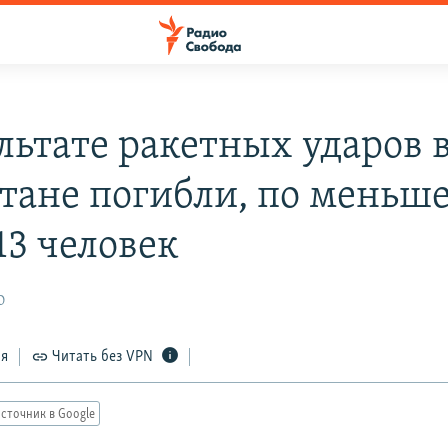
ультате ракетных ударов 
тане погибли, по меньш
13 человек
0
ся
Читать без VPN
сточник в Google