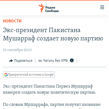
Ссылки
для
упрощенного
НОВОСТИ
ПРОГРАММЫ
доступа
Экс-президент Пакистана
ПОДКАСТЫ
Вернуться
Мушарраф создает новую партию
к
АВТОРСКИЕ ПРОЕКТЫ
основному
15 сентября 2010
ЦИТАТЫ СВОБОДЫ
содержанию
Вернутся
МНЕНИЯ
Поделиться
Читать без VPN
к
КУЛЬТУРА
главной
Приоритетный источник в Google
навигации
IDEL.РЕАЛИИ
Вернутся
Экс-президент Пакистана Первез Мушарраф
КАВКАЗ.РЕАЛИИ
к
намерен создать новую политическую партию.
СЕВЕР.РЕАЛИИ
поиску
По словам Мушаррафа, партия получит название
СИБИРЬ.РЕАЛИИ