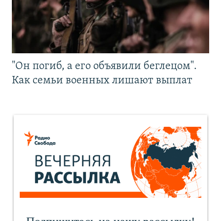
"Он погиб, а его объявили беглецом".
Как семьи военных лишают выплат