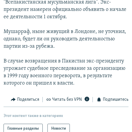
"Всепакистанская мусульманская лига". Экс-
РАСПИСАНИЕ ВЕЩАНИЯ
президент намерен официально объявить о начале
ПОДПИШИТЕСЬ НА РАССЫЛКУ
ее деятельности 1 октября.
Мушарраф, ныне живущий в Лондоне, не уточнил,
СОЦИАЛЬНЫЕ СЕТИ
однако, будет ли он руководить деятельностью
партии из-за рубежа.
В случае возвращения в Пакистан экс-президенту
угрожает судебное преследование за организацию
Все сайты РСЕ/РС
в 1999 году военного переворота, в результате
которого он пришел к власти.
Поделиться
Читать без VPN
Подпишитесь
Этот контент также в категориях
Главные разделы
Новости