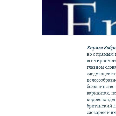
Кирилл Кобри
но с прямым 
всемирном яз
главном слова
следующее ег
целесообразн
большинство 
вариантах, п
корреспонден
британский л
словарей и в