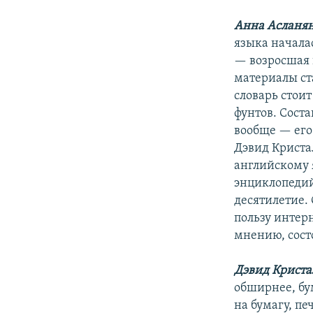
Анна Асланя
языка начала
— возросшая 
материалы ст
словарь стои
фунтов. Соста
вообще — его
Дэвид Криста
английскому 
энциклопедий
десятилетие.
пользу интерн
мнению, сост
Дэвид Криста
обширнее, бу
на бумагу, пе