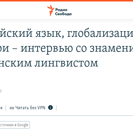
йский язык, глобализаци
ри – интервью со знаме
нским лингвистом
0
ся
Читать без VPN
сточник в Google