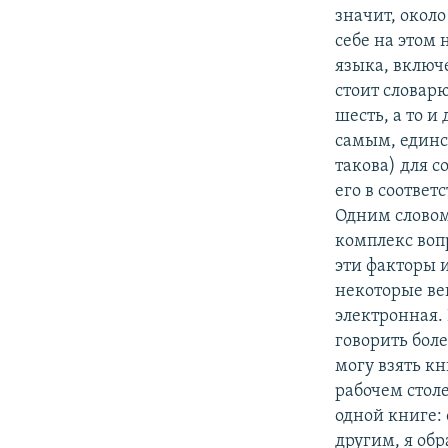
значит, около
себе на этом
языка, включ
стоит словарю
шесть, а то и
самым, единс
такова) для с
его в соотве
Одним словом
комплекс вопр
эти факторы 
некоторые вещ
электронная.
говорить боле
могу взять кн
рабочем столе
одной книге:
другим, я обр