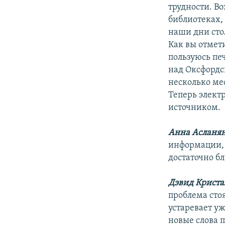
трудности. Во
библиотеках, 
наши дни сто
Как вы отмети
пользуюсь пе
над Оксфордс
несколько ме
Теперь элект
источником.
Анна Асланя
информации, 
достаточно б
Дэвид Криста
проблема стоя
устаревает уж
новые слова 