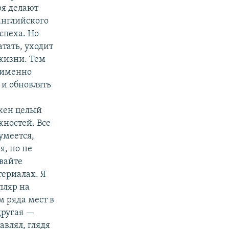
ря делают
английского
спеха. Но
атать, уходит
 жизни. Тем
 именно
 и обновлять
ажен целый
жностей. Все
умеется,
я, но не
вайте
териалах. Я
пляр на
м ряда мест в
другая —
авлял, глядя