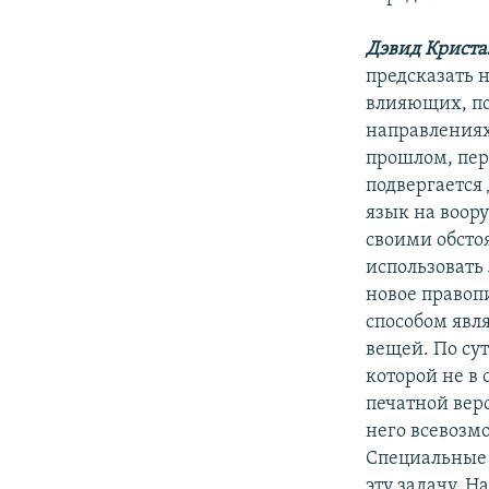
Дэвид Криста
предсказать н
влияющих, п
направлениях.
прошлом, пер
подвергается 
язык на воору
своими обсто
использовать
новое правоп
способом явл
вещей. По сут
которой не в 
печатной вер
него всевозм
Специальные 
эту задачу. 