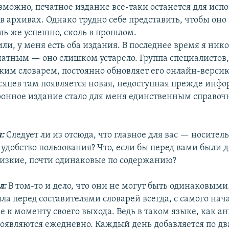
зможно, печатное издание все-таки останется для исп
в архивах. Однако трудно себе представить, чтобы оно
ль же успешно, сколь в прошлом.
ли, у меня есть оба издания. В последнее время я нико
чатным — оно слишком устарело. Группа специалистов
ким словарем, постоянно обновляет его онлайн-верси
сяцев там появляется новая, недоступная прежде инфо
ронное издание стало для меня единственным справо
н:
Следует ли из отсюда, что главное для вас — носител
удобство пользования? Что, если бы перед вами были 
лизкие, почти одинаковые по содержанию?
л:
В том-то и дело, что они не могут быть одинаковыми
ла перед составителями словарей всегда, с самого нач
е к моменту своего выхода. Ведь в таком языке, как а
появляются ежедневно. Каждый день добавляется по дв