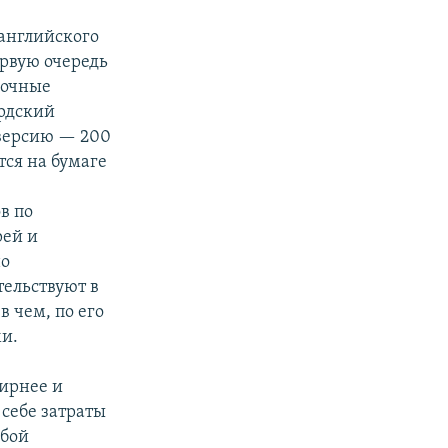
 английского
ервую очередь
вочные
рдский
-версию — 200
тся на бумаге
в по
рей и
но
тельствуют в
в чем, по его
и.
ширнее и
 себе затраты
обой