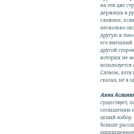
на эти две ст
держишь в ру
сложнее, есл
несколько ок
другую в тако
его внешний в
другой сторо
которых не мо
используется 
Словом, хотя
сказал, не в
Анна Асланя
существует, п
соглашению н
целый набор.
больше рассла
определенное