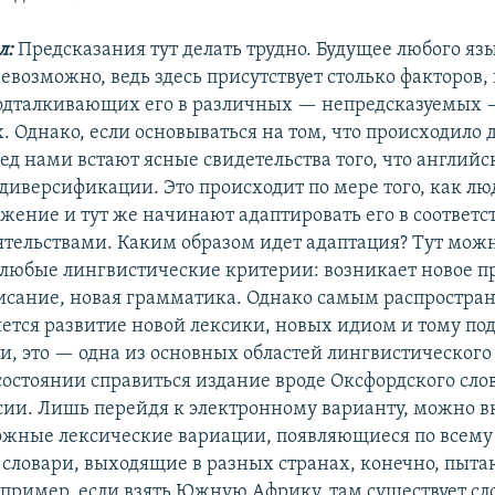
л:
Предсказания тут делать трудно. Будущее любого яз
евозможно, ведь здесь присутствует столько факторов, 
одталкивающих его в различных — непредсказуемых
 Однако, если основываться на том, что происходило д
ед нами встают ясные свидетельства того, что англий
диверсификации. Это происходит по мере того, как люд
жение и тут же начинают адаптировать его в соответс
ятельствами. Каким образом идет адаптация? Тут мож
 любые лингвистические критерии: возникает новое 
исание, новая грамматика. Однако самым распростр
яется развитие новой лексики, новых идиом и тому по
и, это — одна из основных областей лингвистического 
состоянии справиться издание вроде Оксфордского сло
сии. Лишь перейдя к электронному варианту, можно в
ожные лексические вариации, появляющиеся по всему
словари, выходящие в разных странах, конечно, пыта
Например, если взять Южную Африку, там существует сл