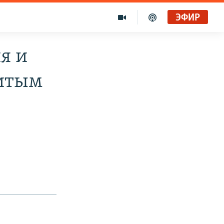
ЭФИР
я и
нитым