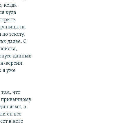
, когда
ся куда
ткрыть
траницы на
по тексту,
ак далее. С
поиска,
орпусе данных
йн-версии.
к я уже
 том, что
по привычному
дин язык, а
ли он все
сет в него