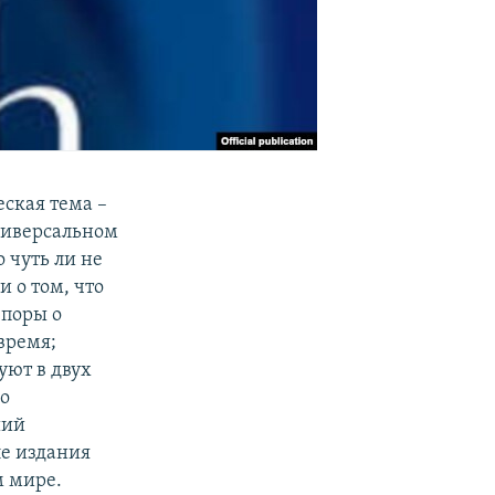
ская тема –
ниверсальном
 чуть ли не
и о том, что
Споры о
время;
уют в двух
го
ший
е издания
м мире.