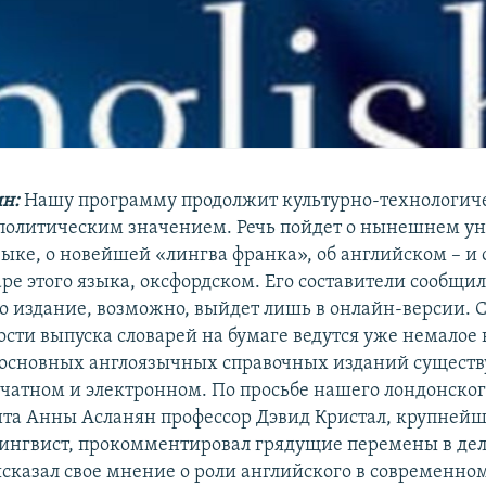
н:
Нашу программу продолжит культурно-технологиче
политическим значением. Речь пойдет о нынешнем у
ыке, о новейшей «лингва франка», об английском – и о
ре этого языка, оксфордском. Его составители сообщил
о издание, возможно, выйдет лишь в онлайн-версии. 
ости выпуска словарей на бумаге ведутся уже немалое 
основных англоязычных справочных изданий существ
ечатном и электронном. По просьбе нашего лондонско
та Анны Асланян профессор Дэвид Кристал, крупней
ингвист, прокомментировал грядущие перемены в дел
ысказал свое мнение о роли английского в современно