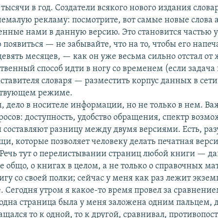
 тысячи в год. Создатели всякого нового издания слова
 немалую рекламу: посмотрите, вот самые новые слова 
енные нами в данную версию. Это становится частью у
 появиться — не забывайте, что на то, чтобы его напеч
 девять месяцев, — как он уже весьма сильно отстал от
твенный способ идти в ногу со временем (если задача
оставителя словаря — разместить корпус данных в сети
тствующем режиме.
, дело в носителе информации, но не только в нем. В
осов: доступность, удобство обращения, спектр возмо
и составляют разницу между двумя версиями. Есть, раз
и, которые позволяет человеку делать печатная верси
 Речь тут о перелистывании страниц любой книги — да
е общо, о книгах в целом, а не только о справочных ма
игу со своей полки; сейчас у меня как раз лежит экзем
. Сегодня утром я какое-то время провел за сравнение
 одна страница была у меня заложена одним пальцем, 
ащался то к одной, то к другой, сравнивал, противопост