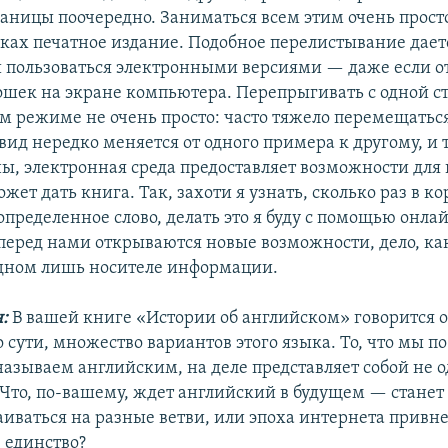
раницы поочередно. Заниматься всем этим очень просто
ках печатное издание. Подобное перелистывание дает
и пользоваться электронными версиями — даже если о
ошек на экране компьютера. Перепрыгивать с одной с
м режиме не очень просто: часто тяжело перемещаться 
ид нередко меняется от одного примера к другому, и т
ны, электронная среда предоставляет возможности для 
жет дать книга. Так, захоти я узнать, сколько раз в к
определенное слово, делать это я буду с помощью онла
 перед нами открываются новые возможности, дело, ка
 одном лишь носителе информации.
н:
В вашей книге «Истории об английском» говорится о
о сути, множество вариантов этого языка. То, что мы 
азываем английским, на деле представляет собой не о
 Что, по-вашему, ждет английский в будущем — станет 
иваться на разные ветви, или эпоха интернета привне
 единство?