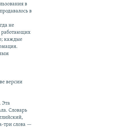
ользования в
 продавалось в
гда не
, работающих
ю; каждые
рмация.
чным
ь
две версии
. Эта
ала. Словарь
нглийский,
а-три слова —