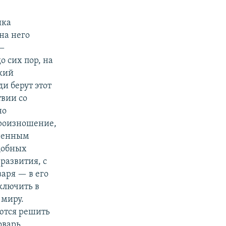
ыка
на него
 —
о сих пор, на
ский
и берут этот
твии со
но
произношение,
аненным
добных
развития, с
варя — в его
ключить в
 миру.
ются решить
оварь