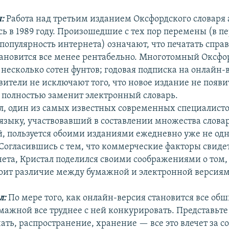
н:
Работа над третьим изданием Оксфордского словаря
сь в 1989 году. Произошедшие с тех пор перемены (в п
популярность интернета) означают, что печатать спра
ановится все менее рентабельно. Многотомный Оксфо
т несколько сотен фунтов; годовая подписка на онлайн
вители не исключают того, что новое издание не появи
 полностью заменит электронный словарь.
л, один из самых известных современных специалисто
языку, участвовавший в составлении множества слова
, пользуется обоими изданиями ежедневно уже не од
 Согласившись с тем, что коммерческие факторы свиде
ета, Кристал поделился своими соображениями о том, 
оит различие между бумажной и электронной версиям
л:
По мере того, как онлайн-версия становится все об
мажной все труднее с ней конкурировать. Представьте
чать, распространение, хранение — все это влечет за с