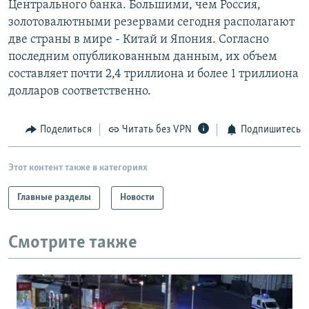
Центрального банка. Большими, чем Россия,
РАСПИСАНИЕ ВЕЩАНИЯ
золотовалютными резервами сегодня располагают
ПОДПИШИТЕСЬ НА РАССЫЛКУ
две страны в мире - Китай и Япония. Согласно
последним опубликованным данным, их объем
составляет почти 2,4 триллиона и более 1 триллиона
СОЦИАЛЬНЫЕ СЕТИ
долларов соответственно.
Поделиться
Читать без VPN
Подпишитесь
Все сайты РСЕ/РС
Этот контент также в категориях
Главные разделы
Новости
Смотрите также