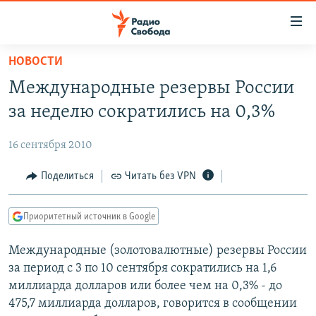
Ссылки
для
упрощенного
НОВОСТИ
ПРОГРАММЫ
доступа
Международные резервы России
ПОДКАСТЫ
Вернуться
за неделю сократились на 0,3%
к
АВТОРСКИЕ ПРОЕКТЫ
основному
16 сентября 2010
ЦИТАТЫ СВОБОДЫ
содержанию
Вернутся
МНЕНИЯ
Поделиться
Читать без VPN
к
КУЛЬТУРА
главной
Приоритетный источник в Google
навигации
IDEL.РЕАЛИИ
Вернутся
Международные (золотовалютные) резервы России
КАВКАЗ.РЕАЛИИ
к
за период с 3 по 10 сентября сократились на 1,6
СЕВЕР.РЕАЛИИ
поиску
миллиарда долларов или более чем на 0,3% - до
475,7 миллиарда долларов, говорится в сообщении
СИБИРЬ.РЕАЛИИ