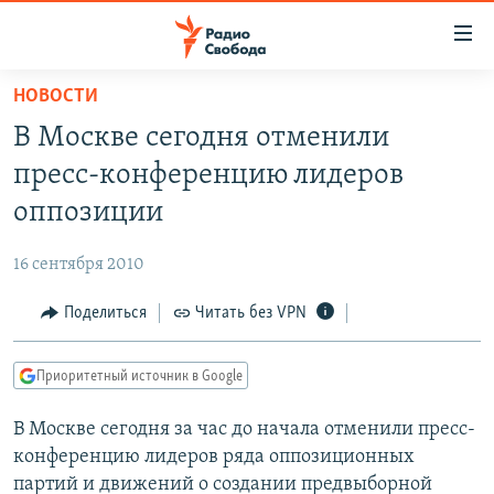
Ссылки
для
упрощенного
НОВОСТИ
ПРОГРАММЫ
доступа
В Москве сегодня отменили
ПОДКАСТЫ
Вернуться
пресс-конференцию лидеров
к
АВТОРСКИЕ ПРОЕКТЫ
оппозиции
основному
ЦИТАТЫ СВОБОДЫ
содержанию
16 сентября 2010
Вернутся
МНЕНИЯ
к
Поделиться
Читать без VPN
КУЛЬТУРА
главной
навигации
IDEL.РЕАЛИИ
Приоритетный источник в Google
Вернутся
КАВКАЗ.РЕАЛИИ
к
В Москве сегодня за час до начала отменили пресс-
СЕВЕР.РЕАЛИИ
поиску
конференцию лидеров ряда оппозиционных
СИБИРЬ.РЕАЛИИ
партий и движений о создании предвыборной