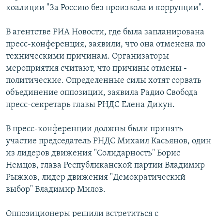
коалиции "За Россию без произвола и коррупции".
РАСПИСАНИЕ ВЕЩАНИЯ
ПОДПИШИТЕСЬ НА РАССЫЛКУ
В агентстве РИА Новости, где была запланирована
пресс-конференция, заявили, что она отменена по
СОЦИАЛЬНЫЕ СЕТИ
техническими причинам. Организаторы
мероприятия считают, что причины отмены -
политические. Определенные силы хотят сорвать
объединение оппозиции, заявила Радио Свобода
пресс-секретарь главы РНДС Елена Дикун.
Все сайты РСЕ/РС
В пресс-конференции должны были принять
участие председатель РНДС Михаил Касьянов, один
из лидеров движения "Солидарность" Борис
Немцов, глава Республиканской партии Владимир
Рыжков, лидер движения "Демократический
выбор" Владимир Милов.
Оппозиционеры решили встретиться с