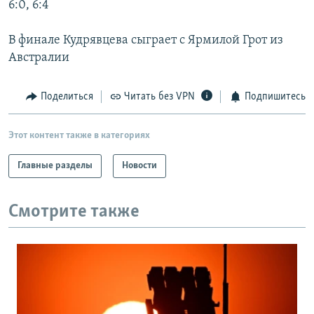
6:0, 6:4
РАСПИСАНИЕ ВЕЩАНИЯ
ПОДПИШИТЕСЬ НА РАССЫЛКУ
В финале Кудрявцева сыграет с Ярмилой Грот из
Австралии
СОЦИАЛЬНЫЕ СЕТИ
Поделиться
Читать без VPN
Подпишитесь
Этот контент также в категориях
Главные разделы
Новости
Все сайты РСЕ/РС
Смотрите также