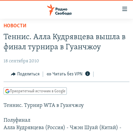
Ссылки
для
упрощенного
НОВОСТИ
ПРОГРАММЫ
доступа
Теннис. Алла Кудрявцева вышла в
ПОДКАСТЫ
Вернуться
финал турнира в Гуанчжоу
к
АВТОРСКИЕ ПРОЕКТЫ
основному
18 сентября 2010
ЦИТАТЫ СВОБОДЫ
содержанию
Вернутся
МНЕНИЯ
Поделиться
Читать без VPN
к
КУЛЬТУРА
главной
Приоритетный источник в Google
навигации
IDEL.РЕАЛИИ
Вернутся
Теннис. Турнир WTA в Гуанчжоу
КАВКАЗ.РЕАЛИИ
к
СЕВЕР.РЕАЛИИ
поиску
Полуфинал
Алла Кудрявцева (Россия) - Чжэн Шуай (Китай) -
СИБИРЬ.РЕАЛИИ