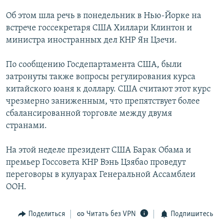
РАСПИСАНИЕ ВЕЩАНИЯ
Об этом шла речь в понедельник в Нью-Йорке на
ПОДПИШИТЕСЬ НА РАССЫЛКУ
встрече госсекретаря США Хиллари Клинтон и
министра иностранных дел КНР Ян Цзечи.
СОЦИАЛЬНЫЕ СЕТИ
По сообщению Госдепартамента США, были
затронуты также вопросы регулирования курса
китайского юаня к доллару. США считают этот курс
чрезмерно заниженным, что препятствует более
сбалансированной торговле между двумя
Все сайты РСЕ/РС
странами.
На этой неделе президент США Барак Обама и
премьер Госсовета КНР Вэнь Цзябао проведут
переговоры в кулуарах Генеральной Ассамблеи
ООН.
Поделиться
Читать без VPN
Подпишитесь