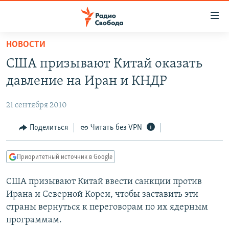
Ссылки
для
упрощенного
НОВОСТИ
ПРОГРАММЫ
доступа
США призывают Китай оказать
ПОДКАСТЫ
Вернуться
давление на Иран и КНДР
к
АВТОРСКИЕ ПРОЕКТЫ
основному
21 сентября 2010
ЦИТАТЫ СВОБОДЫ
содержанию
Вернутся
МНЕНИЯ
Поделиться
Читать без VPN
к
КУЛЬТУРА
главной
Приоритетный источник в Google
навигации
IDEL.РЕАЛИИ
Вернутся
США призывают Китай ввести санкции против
КАВКАЗ.РЕАЛИИ
к
Ирана и Северной Кореи, чтобы заставить эти
СЕВЕР.РЕАЛИИ
поиску
страны вернуться к переговорам по их ядерным
программам.
СИБИРЬ.РЕАЛИИ