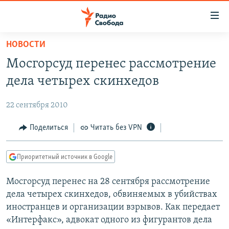
Ссылки
для
упрощенного
НОВОСТИ
ПРОГРАММЫ
доступа
Мосгорсуд перенес рассмотрение
ПОДКАСТЫ
Вернуться
дела четырех скинхедов
к
АВТОРСКИЕ ПРОЕКТЫ
основному
22 сентября 2010
ЦИТАТЫ СВОБОДЫ
содержанию
Вернутся
МНЕНИЯ
Поделиться
Читать без VPN
к
КУЛЬТУРА
главной
Приоритетный источник в Google
навигации
IDEL.РЕАЛИИ
Вернутся
Мосгорсуд перенес на 28 сентября рассмотрение
КАВКАЗ.РЕАЛИИ
к
дела четырех скинхедов, обвиняемых в убийствах
СЕВЕР.РЕАЛИИ
поиску
иностранцев и организации взрывов. Как передает
«Интерфакс», адвокат одного из фигурантов дела
СИБИРЬ.РЕАЛИИ