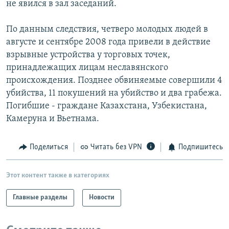
не явился в зал заседаний.
РАСПИСАНИЕ ВЕЩАНИЯ
ПОДПИШИТЕСЬ НА РАССЫЛКУ
По данным следствия, четверо молодых людей в
августе и сентябре 2008 года привели в действие
взрывные устройства у торговых точек,
СОЦИАЛЬНЫЕ СЕТИ
принадлежащих лицам неславянского
происхождения. Позднее обвиняемые совершили 4
убийства, 11 покушений на убийство и два грабежа.
Погибшие - граждане Казахстана, Узбекистана,
Камеруна и Вьетнама.
Все сайты РСЕ/РС
Поделиться
Читать без VPN
Подпишитесь
Этот контент также в категориях
Главные разделы
Новости