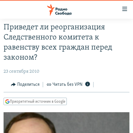
Ссылки
для
упрощенного
Приведет ли реорганизация
ПРОГРАММЫ
доступа
Следственного комитета к
ПОДКАСТЫ
Вернуться
равенству всех граждан перед
к
АВТОРСКИЕ ПРОЕКТЫ
законом?
основному
ЦИТАТЫ СВОБОДЫ
содержанию
23 сентября 2010
Вернутся
МНЕНИЯ
к
Поделиться
Читать без VPN
КУЛЬТУРА
главной
навигации
IDEL.РЕАЛИИ
Приоритетный источник в Google
Вернутся
КАВКАЗ.РЕАЛИИ
к
СЕВЕР.РЕАЛИИ
поиску
СИБИРЬ.РЕАЛИИ