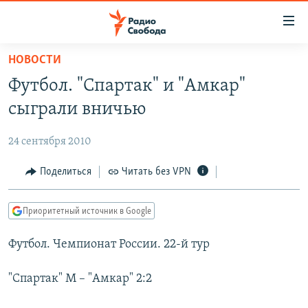
Ссылки
для
упрощенного
НОВОСТИ
ПРОГРАММЫ
доступа
Футбол. "Спартак" и "Амкар"
ПОДКАСТЫ
Вернуться
сыграли вничью
к
АВТОРСКИЕ ПРОЕКТЫ
основному
24 сентября 2010
ЦИТАТЫ СВОБОДЫ
содержанию
Вернутся
МНЕНИЯ
Поделиться
Читать без VPN
к
КУЛЬТУРА
главной
Приоритетный источник в Google
навигации
IDEL.РЕАЛИИ
Вернутся
Футбол. Чемпионат России. 22-й тур
КАВКАЗ.РЕАЛИИ
к
СЕВЕР.РЕАЛИИ
поиску
"Спартак" М – "Амкар" 2:2
СИБИРЬ.РЕАЛИИ