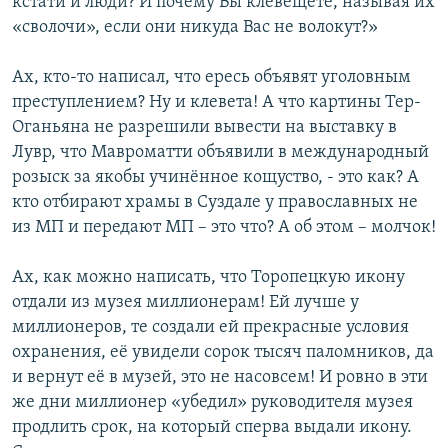
кстати и люди? И почему Вы клевещете, называя их
«сволочи», если они никуда Вас не волокут?»
Ах, кто-то написал, что ересь объявят уголовным
преступлением? Ну и клевета! А что картины Тер-
Оганьяна не разрешили вывести на выставку в
Лувр, что Мавроматти объявили в международный
розыск за якобы учинённое кощуство, - это как? А
кто отбирают храмы в Суздале у православных не
из МП и передают МП – это что? А об этом – молчок!
Ах, как можно написать, что Торопецкую икону
отдали из музея миллионерам! Ей лучше у
миллионеров, те создали ей прекрасные условия
охранения, её увидели сорок тысяч паломников, да
и вернут её в музей, это не насовсем! И ровно в эти
же дни миллионер «убедил» руководителя музея
продлить срок, на который сперва выдали икону.