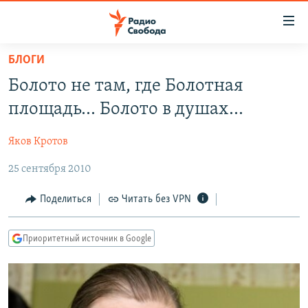
Ссылки
для
упрощенного
БЛОГИ
ПРОГРАММЫ
доступа
Болото не там, где Болотная
ПОДКАСТЫ
Вернуться
площадь... Болото в душах...
к
АВТОРСКИЕ ПРОЕКТЫ
основному
Яков Кротов
ЦИТАТЫ СВОБОДЫ
содержанию
Вернутся
25 сентября 2010
МНЕНИЯ
к
КУЛЬТУРА
Поделиться
Читать без VPN
главной
навигации
IDEL.РЕАЛИИ
Вернутся
Приоритетный источник в Google
КАВКАЗ.РЕАЛИИ
к
СЕВЕР.РЕАЛИИ
поиску
СИБИРЬ.РЕАЛИИ