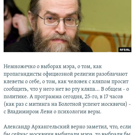
РАСПИСАНИЕ ВЕЩАНИЯ
ПОДПИШИТЕСЬ НА РАССЫЛКУ
СОЦИАЛЬНЫЕ СЕТИ
Немножечко о выборах мэра, о том, как
Все сайты РСЕ/РС
пропагандисты официозной религии разоблачают
клеветы о себе, о том, как человек с кляпом просит
сообщить, что у него нет во рту кляпа... В общем - о
политике. А программа сегодня, 25-го, в 17 часов
(как раз с митинга на Болотной успеют москвичи) -
с Владимиром Леви о психологии веры.
Александр Архангельский верно заметил, что, если
бы сейчас москвичи выбирали мэра, то выбрали бы