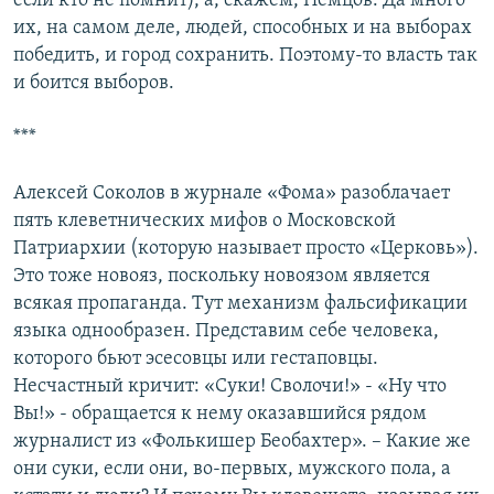
если кто не помнит), а, скажем, Немцов. Да много
их, на самом деле, людей, способных и на выборах
победить, и город сохранить. Поэтому-то власть так
и боится выборов.
***
Алексей Соколов в журнале «Фома» разоблачает
пять клеветнических мифов о Московской
Патриархии (которую называет просто «Церковь»).
Это тоже новояз, поскольку новоязом является
всякая пропаганда. Тут механизм фальсификации
языка однообразен. Представим себе человека,
которого бьют эсесовцы или гестаповцы.
Несчастный кричит: «Суки! Сволочи!» - «Ну что
Вы!» - обращается к нему оказавшийся рядом
журналист из «Фолькишер Беобахтер». – Какие же
они суки, если они, во-первых, мужского пола, а