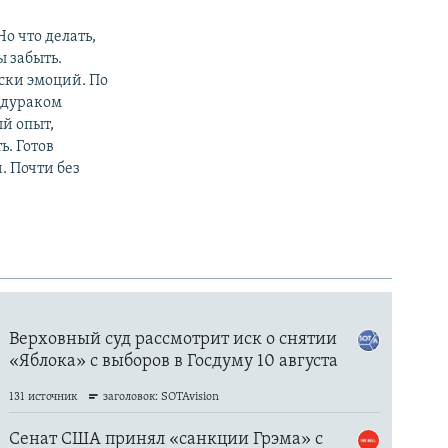
о что делать,
ы забыть.
ески эмоций. По
, дураком
ый опыт,
ь. Готов
 Почти без