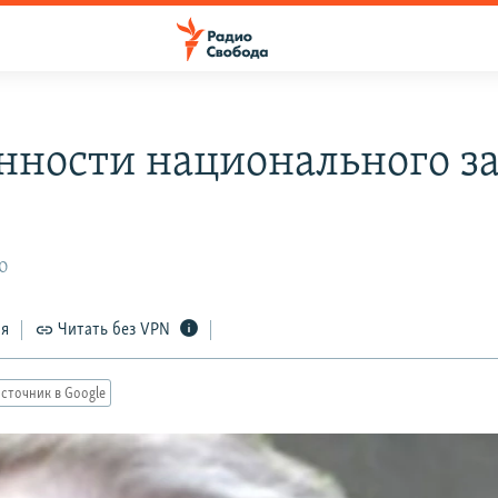
нности национального з
10
ся
Читать без VPN
сточник в Google