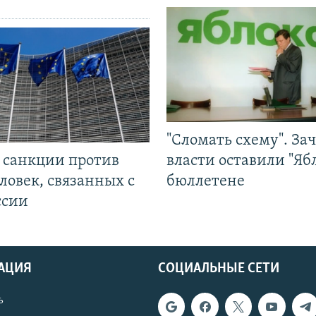
"Сломать схему". За
л санкции против
власти оставили "Ябл
ловек, связанных с
бюллетене
ссии
АЦИЯ
СОЦИАЛЬНЫЕ СЕТИ
ь