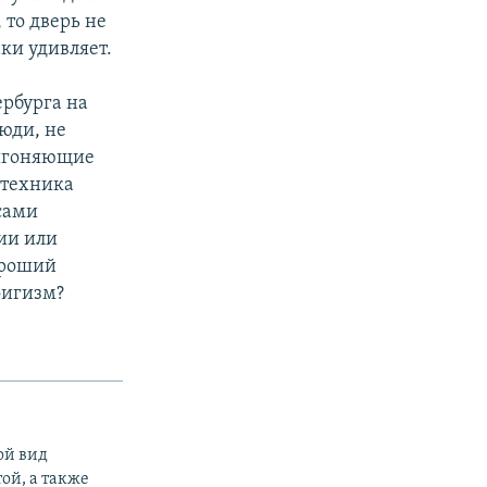
 то дверь не
аки удивляет.
ербурга на
юди, не
выгоняющие
 техника
сами
ии или
ороший
фигизм?
ой вид
ой, а также