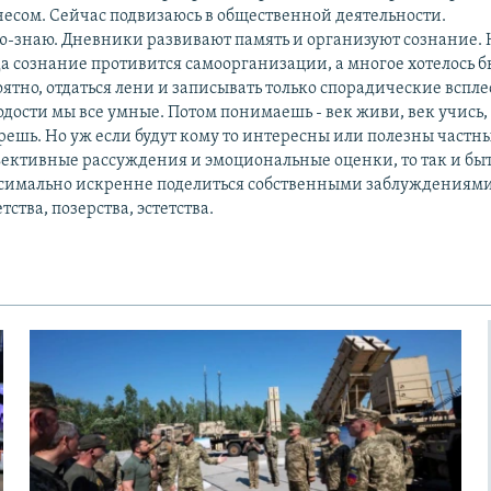
несом. Сейчас подвизаюсь в общественной деятельности.
ю-знаю. Дневники развивают память и организуют сознание. Н
а сознание противится самоорганизации, а многое хотелось б
ятно, отдаться лени и записывать только спорадические вспл
одости мы все умные. Потом понимаешь - век живи, век учись
ешь. Но уж если будут кому то интересны или полезны частн
ективные рассуждения и эмоциональные оценки, то так и быт
симально искренне поделиться собственными заблуждениями.
тства, позерства, эстетства.