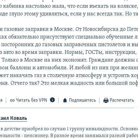
 кабинка настолько мала, что если въехать на коляске,
оде глупо этому удивляться, если у нас всегда так. Но т
и газовые заправки в Москве. От Новосибирска до Пет
ках обязательно присутствуют специально обученные л
посторонних до газовых заправочных пистолетов и 
з авто во время заправки. Нормы, ГОСТы, инструкции,
. Только в Москве на них экономят. Граждане должны 
азом баллоны и автомобили. И любой из них при желан
ет накачать газ в столичную атмосферу и устроить х
ыв. Отчего так? Это мелкая жадность или большой по
ся
Читать без VPN
Подпишитесь
Распечатать
аил Коваль
в детстве приобрел по случаю 1 группу инвалидности. Основн
ельности - пенсионер. В разное время занимался разной работ