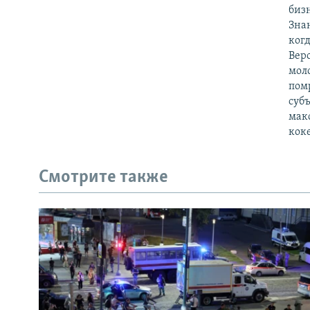
биз
Зна
когд
Веро
мол
помр
субъ
мак
коке
Смотрите также