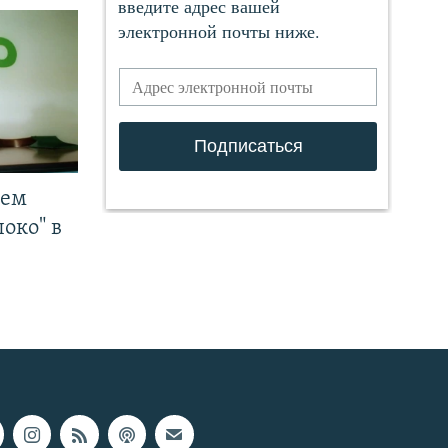
чем
око" в