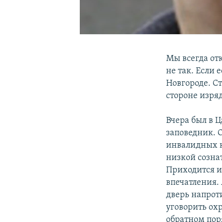
Мы всегда от
не так. Если 
Новгороде. Ст
стороне изря
Вчера был в 
заповедник. О
инвалидных к
низкой созна
Приходится ис
впечатления. 
дверь напроти
уговорить охр
обратном поря