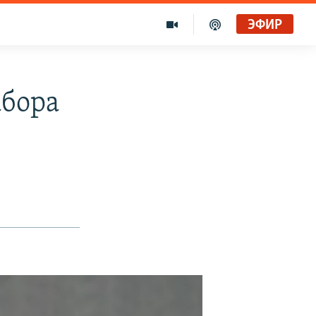
ЭФИР
абора