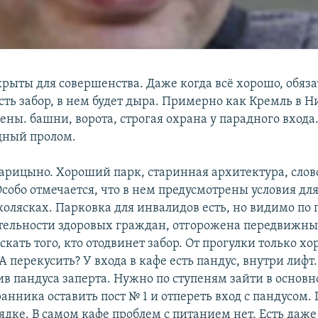
крыты для совершенства. Даже когда всё хорошо, обяза
есть забор, в нем будет дыра. Примерно как Кремль в
ены. башни, ворота, строгая охрана у парадного входа.
дный пролом.
Царицыно. Хороший парк, старинная архитектура, слов
собо отмечается, что в нем предусмотрены условия дл
олясках. Парковка для инвалидов есть, но видимо по
тельности здоровых граждан, отгорожена передвижны
кать того, кто отодвинет забор. От прогулки только х
А перекусить? У входа в кафе есть пандус, внутри лифт
в пандуса заперта. Нужно по ступеням зайти в основн
анника оставить пост № 1 и отпереть вход с пандусом.
дке. В самом кафе проблем с питанием нет. Есть даже 