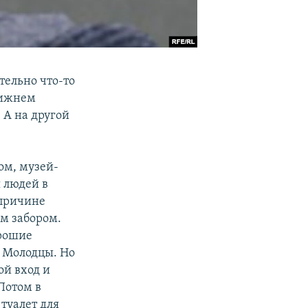
тельно что-то
 Нижнем
 А на другой
ом, музей-
я людей в
 причине
м забором.
орошие
. Молодцы. Но
ой вход и
 Потом в
туалет для