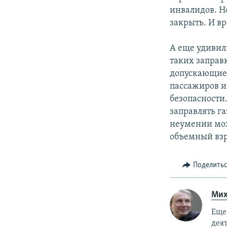
инвалидов. Но
закрыть. И вр
А еще удивил
таких заправ
допускающие 
пассажиров и
безопасности
заправлять г
неумении мож
объемный взр
Поделить
Мих
Еще 
деят