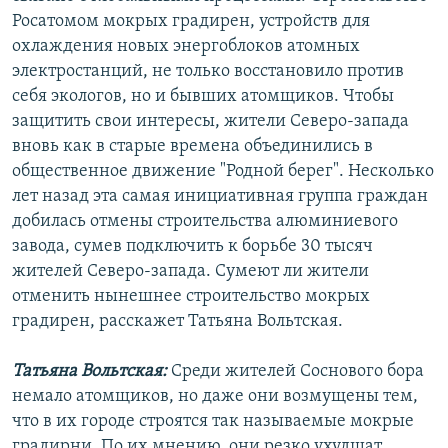
Росатомом мокрых градирен, устройств для
охлаждения новых энергоблоков атомных
электростанций, не только восстановило против
себя экологов, но и бывших атомщиков. Чтобы
защитить свои интересы, жители Северо-запада
вновь как в старые времена объединились в
общественное движение "Родной берег". Несколько
лет назад эта самая инициативная группа граждан
добилась отмены строительства алюминиевого
завода, сумев подключить к борьбе 30 тысяч
жителей Северо-запада. Сумеют ли жители
отменить нынешнее строительство мокрых
градирен, расскажет Татьяна Вольтская.
Татьяна Вольтская:
Среди жителей Соснового бора
немало атомщиков, но даже они возмущены тем,
что в их городе строятся так называемые мокрые
градирни. По их мнению, они резко ухудшат