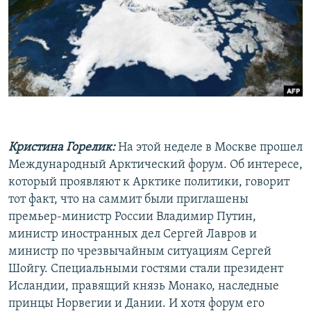
РАСПИСАНИЕ ВЕЩАНИЯ
ПОДПИШИТЕСЬ НА РАССЫЛКУ
СОЦИАЛЬНЫЕ СЕТИ
Кристина Горелик:
На этой неделе в Москве прошел
Международный Арктический форум. Об интересе,
Все сайты РСЕ/РС
который проявляют к Арктике политики, говорит
тот факт, что на саммит были приглашены
премьер-министр России Владимир Путин,
министр иностранных дел Сергей Лавров и
министр по чрезвычайным ситуациям Сергей
Шойгу. Специальными гостями стали президент
Исландии, правящий князь Монако, наследные
принцы Норвегии и Дании. И хотя форум его