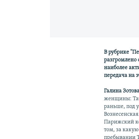
В рубрике ''П
разгромлено 
наиболее акт
передача на 
Галина Зотова
женщины: Тат
раньше, под 
Вознесенская
Парижский ко
том, за каку
пребывании Т