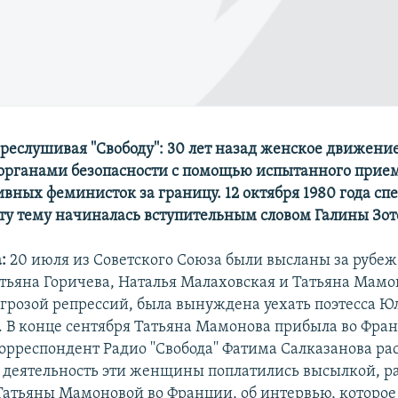
ереслушивая ''Свободу'': 30 лет назад женское движени
органами безопасности с помощью испытанного прие
ивных феминисток за границу. 12 октября 1980 года сп
эту тему начиналась вступительным словом Галины Зот
:
20 июля из Советского Союза были высланы за рубеж
ьяна Горичева, Наталья Малаховская и Татьяна Мамо
угрозой репрессий, была вынуждена уехать поэтесса Ю
. В конце сентября Татьяна Мамонова прибыла во Фра
рреспондент Радио ''Свобода'' Фатима Салказанова ра
ю деятельность эти женщины поплатились высылкой, р
атьяны Мамоновой во Франции, об интервью, которое 