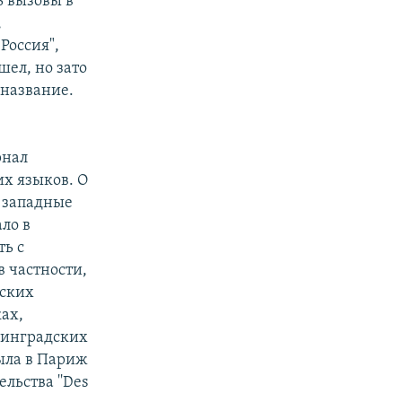
ь вызовы в
,
Россия",
шел, но зато
 название.
рнал
их языков. О
 западные
ло в
ть с
 частности,
дских
ах,
енинградских
была в Париж
льства ''Des