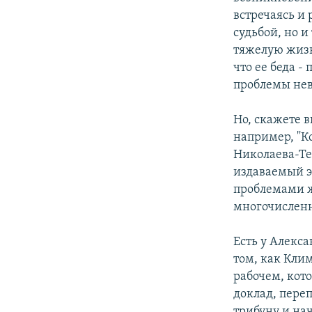
встречаясь и
судьбой, но и
тяжелую жизн
что ее беда -
проблемы нев
Но, скажете в
например, ''К
Николаева-Те
издаваемый э
проблемами ж
многочисленн
Есть у Алекса
том, как Клим
рабочем, кото
доклад, переп
трибуну и нач