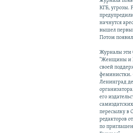
журнала появ
КГБ, угрозы. 
предупредили
начнутся арес
вышел первый
Потом появилс
Журналы эти 
''Женщины и Р
своей поддер
феминистки. 
Ленинград де
организатора
его издательс
самиздатских
пересылку в 
редакторов о
по приглашен