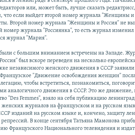
ился в Ленинграде в сентябре прошлого года. Началис
Редакторов или, может быть, лучше сказать редактрисс
, что если выйдет второй номер журнала "Женщины и 
ты. Второй номер журнала ''Женщины и Россия'' не вы
 номер журнала ''Россиянка'', то есть журнал изменил
я журнал ''Мария''.
были с большим вниманием встречены на Западе. Жу
оссия'' был вскоре переведен на несколько европейск
жке независимого женского движения в СССР заявили
Французское ''Движение освобождения женщин'' посла
легацию, чтобы встретиться, познакомиться, поговори
ми аналогичного движения в СССР. Это же движение, в
тво ''Des Femmes'', взяло на себя публикацию ленингра
 женских журналов на французском и на русском язык
СССР изданий на русском языке и, кончено, защиту л
т репрессий. В конце сентября Татьяна Мамонова при
ию Французского Национального телевидения и издате