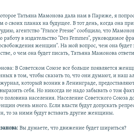
которое Татьяна Мамонова дала нам в Париже, я попро
м о своих планах на будущее. В тот день, когда она пр
дию, агентство ''France Presse'' сообщило, что Мамоно
 работу в издательство ''Des Femmes'', руководимое ф
освобождения женщин''. На мой вопрос, чем она будет 
стве, о чем она будет писать, Татьяна Мамонова ответи
нова: В Советском Союзе все больше появляется женщ
ных в том, чтобы сказать то, что они думают, и наш а
 журнал, который возник в Ленинграде, предоставля
ыразить себя. Но никогда не надо забывать о том факт
о половина населения. Население Советского Союза д
нщин очень много. Если власти будут допускать репре
, то за ними будут вставать другие женщины.
занова:
Вы думаете, что движение будет шириться?