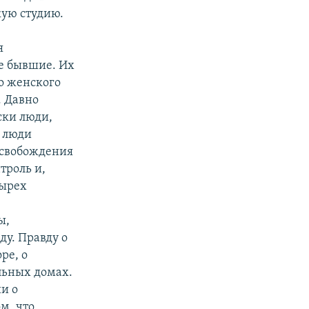
кую студию.
я
е бывшие. Их
о женского
. Давно
ски люди,
и люди
освобождения
троль и,
тырех
ы,
ду. Правду о
ре, о
льных домах.
и о
м, что