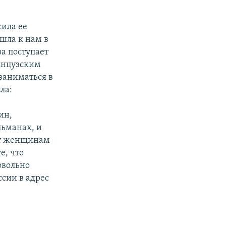
сила ее
ишла к нам в
ва поступает
ранцузским
заниматься в
ла:
ин,
льманах, и
ют женщинам
е, что
овольно
ссии в адрес