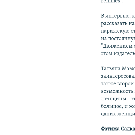
Femmes''.
В интервью, 
рассказать на
парижскую сту
на постоянную
''Движением 
этом издатель
Татьяна Мамо
заинтересован
также второй
возможность в
женщины - эт
большое, и же
одних женщин
Фатима Салка