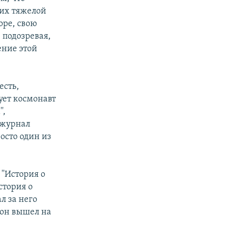
 их тяжелой
оре, свою
 подозревая,
ение этой
есть,
ует космонавт
',
 журнал
осто один из
''История о
стория о
л за него
 он вышел на