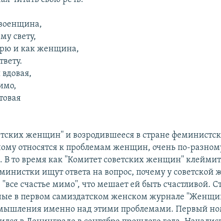
 военщина,
му свету,
орю и как женщина,
твету.
 вдовая,
имо,
отовая
ветских женщин'' и возродившееся в стране феминистс
ному относятся к проблемам женщин, очень по-разном
. В то время как ''Комитет советских женщин'' клейми
министки ищут ответа на вопрос, почему у советской
, ''все счастье мимо'', что мешает ей быть счастливой. С
ые в первом самиздатском женском журнале ''Женщина
мышления именно над этими проблемами. Первый но