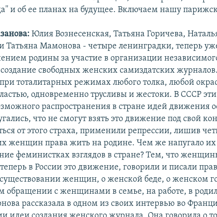
да'' и об ее планах на будущее. Включаем нашу парижс
занова:
Юлия Вознесенская, Татьяна Горичева, Наталь
и Татьяна Мамонова - четыре ленинградки, теперь уж
ением родины за участие в организации независимог
 создание свободных женских самиздатских журналов
о при тоталитарных режимах любого толка, любой окра
ластью, одновременно трусливы и жестоки. В СССР эт
озможного распространения в стране идей движения 
ались, что не смогут взять это движение под свой кон
ться от этого страха, применили репрессии, лишив че
х женщин права жить на родине. Чем же напугало их
ние феминистках взглядов в стране? Тем, что женщин
еперь в России это движение, говорили и писали прав
существовании женщин, о женской беде, о женском го
м обращении с женщинами в семье, на работе, в роди
нова рассказала в одном из своих интервью во Франци
и идеи создания женского журнала. Она говорила о то