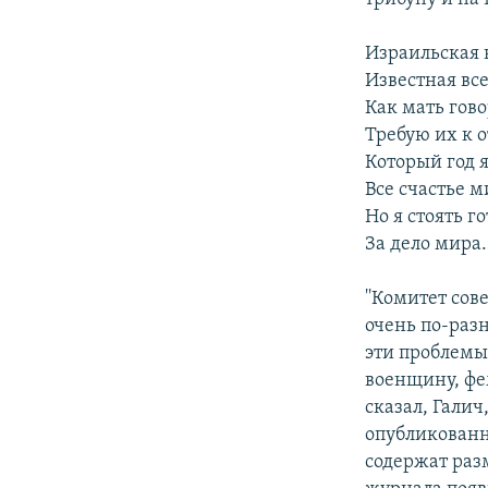
Израильская
Известная все
Как мать гов
Требую их к о
Который год я
Все счастье м
Но я стоять г
За дело мира.
''Комитет со
очень по-раз
эти проблемы
военщину, фе
сказал, Галич
опубликованн
содержат раз