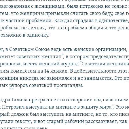
 разговаривая с женщинами, была потрясена не только
 тем, что женщины привыкли считать свою беду, свое г
ь частной проблемой. Каждая страдала в одиночестве,
 проблема не личная, что это проблема общая и что реш
озможно в одиночку.
ы, в Советском Союзе ведь есть женские организации, 
омитет советских женщин'', в котором председательств
решкова, и есть женский журнал ''Советская женщина'
тим комитетом на 14 языках. В действительности этот
енщин никогда не занимался и не занимается. Это пр
ых рупоров советской пропаганды.
ндра Галича прекрасное стихотворение под названием 
 Петрович выступал на митинге в защиту мира''. Это и
рый должен был выступить на митинге, но те, кто писа
утали тексты, и вот старый рабочий рассказывает, как
ал читать свою речь: