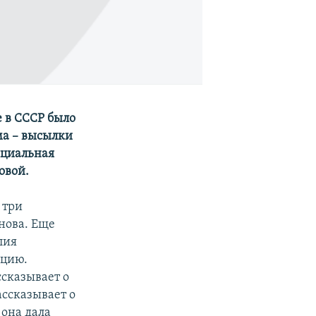
е в СССР было
ма – высылки
ециальная
овой.
 три
нова. Еще
лия
нцию.
ссказывает о
ассказывает о
она дала