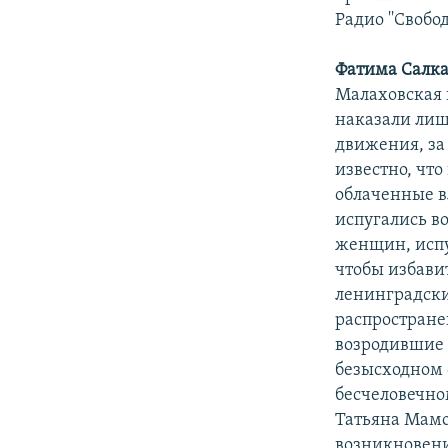
Радио ''Свобо
Фатима Салка
Малаховская 
наказали лиш
движения, за
известно, чт
облаченные в
испугались в
женщин, испуг
чтобы избави
ленинградски
распростране
возродившие т
безысходном 
бесчеловечно
Татьяна Мамо
возникновени