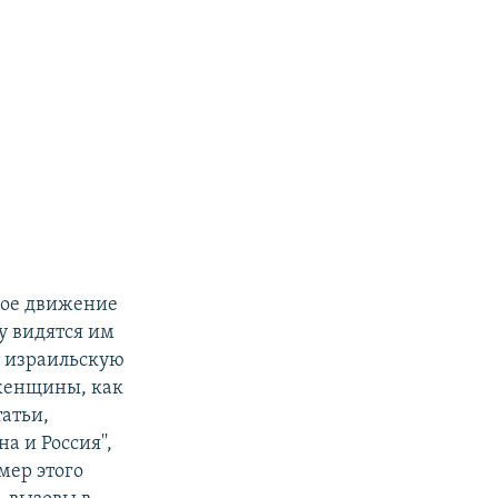
кое движение
у видятся им
т израильскую
 женщины, как
татьи,
 и Россия'',
мер этого