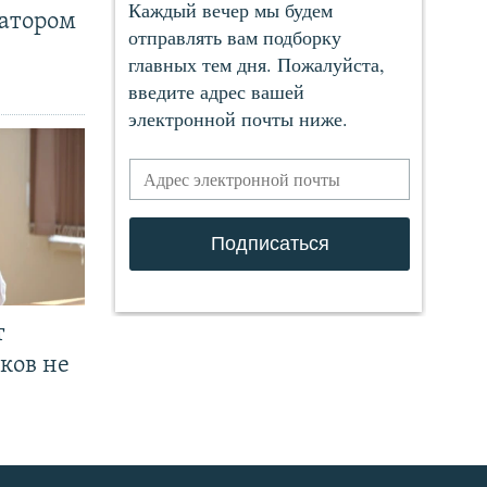
ратором
т
ков не