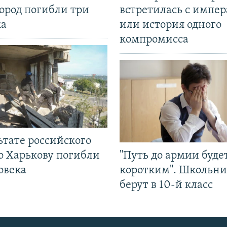
ород погибли три
встретилась с импе
ка
или история одного
компромисса
ьтате российского
о Харькову погибли
"Путь до армии буде
овека
коротким". Школьни
берут в 10-й класс