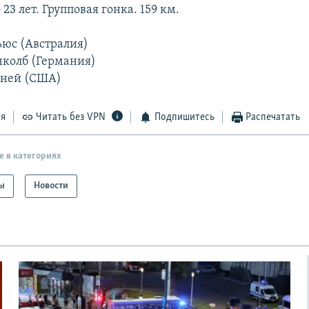
3 лет. Групповая гонка. 159 км.
ьюс (Австралия)
нколб (Германия)
нней (США)
ся
Читать без VPN
Подпишитесь
Распечатать
е в категориях
ы
Новости