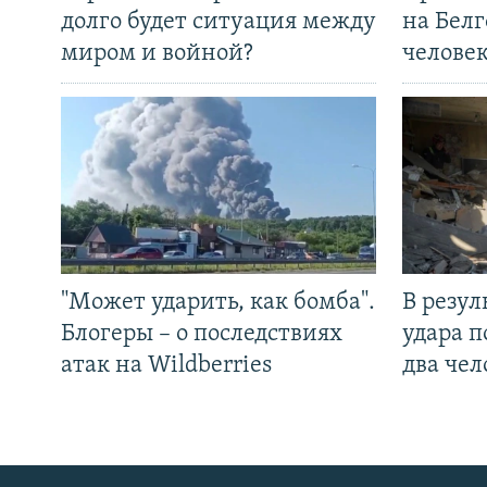
долго будет ситуация между
на Белг
миром и войной?
челове
"Может ударить, как бомба".
В резул
Блогеры – о последствиях
удара п
атак на Wildberries
два чел