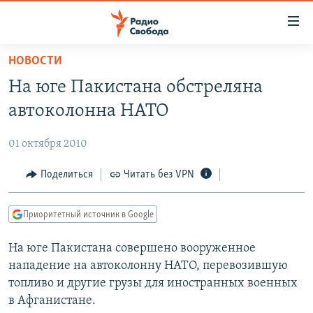
Ссылки
для
упрощенного
НОВОСТИ
ПРОГРАММЫ
доступа
На юге Пакистана обстреляна
ПОДКАСТЫ
Вернуться
автоколонна НАТО
к
АВТОРСКИЕ ПРОЕКТЫ
основному
01 октября 2010
ЦИТАТЫ СВОБОДЫ
содержанию
Вернутся
МНЕНИЯ
Поделиться
Читать без VPN
к
КУЛЬТУРА
главной
Приоритетный источник в Google
навигации
IDEL.РЕАЛИИ
Вернутся
На юге Пакистана совершено вооруженное
КАВКАЗ.РЕАЛИИ
к
нападение на автоколонну НАТО, перевозившую
СЕВЕР.РЕАЛИИ
поиску
топливо и другие грузы для иностранных военных
в Афганистане.
СИБИРЬ.РЕАЛИИ