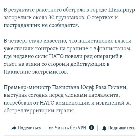
РАСПИСАНИЕ ВЕЩАНИЯ
В результате ракетного обстрела в городе Шикарпур
ПОДПИШИТЕСЬ НА РАССЫЛКУ
загорелись около 30 грузовиков. О жертвах и
пострадавших не сообщается.
СОЦИАЛЬНЫЕ СЕТИ
В четверг стало известно, что пакистанские власти
ужесточили контроль на границе с Афганистаном,
где недавно силы НАТО повели ряд операций в
ответ на атаки со стороны действующих в
Пакистане экстремистов.
Все сайты РСЕ/РС
Премьер-министр Пакистана Юсуф Раза Гилани,
выступая сегодня перед членами парламента,
потребовал от НАТО компенсации и извинений за
обстрел территории страны.
Поделиться
Читать без VPN
Подпишитесь