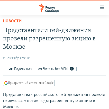
Ссылки
для
упрощенного
НОВОСТИ
ПРОГРАММЫ
доступа
Представители гей-движения
ПОДКАСТЫ
Вернуться
провели разрешенную акцию в
к
АВТОРСКИЕ ПРОЕКТЫ
Москве
основному
ЦИТАТЫ СВОБОДЫ
содержанию
01 октября 2010
Вернутся
МНЕНИЯ
к
Поделиться
Читать без VPN
КУЛЬТУРА
главной
навигации
IDEL.РЕАЛИИ
Приоритетный источник в Google
Вернутся
КАВКАЗ.РЕАЛИИ
к
Представители российского гей-движения провели
СЕВЕР.РЕАЛИИ
поиску
первую за многие годы разрешенную акцию в
СИБИРЬ.РЕАЛИИ
Москве.