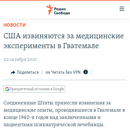
Ссылки
для
упрощенного
НОВОСТИ
ПРОГРАММЫ
доступа
США извиняются за медицинские
ПОДКАСТЫ
Вернуться
эксперименты в Гватемале
к
АВТОРСКИЕ ПРОЕКТЫ
основному
02 октября 2010
ЦИТАТЫ СВОБОДЫ
содержанию
Вернутся
МНЕНИЯ
Поделиться
Читать без VPN
к
КУЛЬТУРА
главной
Приоритетный источник в Google
навигации
IDEL.РЕАЛИИ
Вернутся
Соединенные Штаты принесли извинения за
КАВКАЗ.РЕАЛИИ
к
медицинские опыты, проводившиеся в Гватемале в
СЕВЕР.РЕАЛИИ
поиску
конце 1940-х годов над заключенными и
пациентами психиатрической лечебницы.
СИБИРЬ.РЕАЛИИ