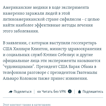
РАСПИСАНИЕ ВЕЩАНИЯ
Американские медики в ходе эксперимента
ПОДПИШИТЕСЬ НА РАССЫЛКУ
намеренно заражали людей в этой
латиноамериканской стране сифилисом - с целью
найти наиболее эффективные методы лечения
СОЦИАЛЬНЫЕ СЕТИ
этого заболевания.
В заявлении, с которым выступили госсекретарь
США Хиллари Клинтон, министр здравоохранения
и социальных служб Кэтлин Себелиус и другие
Все сайты РСЕ/РС
официальные лица эти эксперименты называются
"чудовищными". Президент США Барак Обама в
телефонном разговоре с президентом Гватемалы
Альваро Коломом также принес извинения.
Поделиться
Читать без VPN
Подпишитесь
Этот контент также в категориях