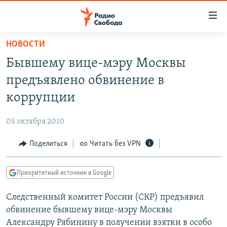
Ссылки
для
упрощенного
НОВОСТИ
ПРОГРАММЫ
доступа
Бывшему вице-мэру Москвы
ПОДКАСТЫ
Вернуться
предъявлено обвинение в
к
АВТОРСКИЕ ПРОЕКТЫ
коррупции
основному
ЦИТАТЫ СВОБОДЫ
содержанию
05 октября 2010
Вернутся
МНЕНИЯ
к
Поделиться
Читать без VPN
КУЛЬТУРА
главной
навигации
IDEL.РЕАЛИИ
Приоритетный источник в Google
Вернутся
КАВКАЗ.РЕАЛИИ
к
Следственный комитет России (СКР) предъявил
СЕВЕР.РЕАЛИИ
поиску
обвинение бывшему вице-мэру Москвы
СИБИРЬ.РЕАЛИИ
Александру Рябинину в получении взятки в особо