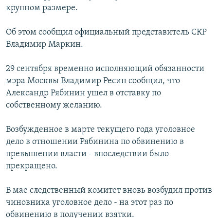
крупном размере.
РАСПИСАНИЕ ВЕЩАНИЯ
ПОДПИШИТЕСЬ НА РАССЫЛКУ
Об этом сообщил официальный представитель СКР
Владимир Маркин.
СОЦИАЛЬНЫЕ СЕТИ
29 сентября временно исполняющий обязанности
мэра Москвы Владимир Ресин сообщил, что
Александр Рябинин ушел в отставку по
собственному желанию.
Все сайты РСЕ/РС
Возбужденное в марте текущего года уголовное
дело в отношении Рябинина по обвинению в
превышении власти - впоследствии было
прекращено.
В мае следственный комитет вновь возбудил против
чиновника уголовное дело - на этот раз по
обвинению в получении взятки.