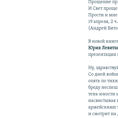
Прощение при
И Свет проще
Прости и мне
19 апреля, 2 ч
(Андрей Битов
В новой книг
Юрия Левита
презентации 
Ну, здравству
Со дней войн
опять по тих
бреду неспеш
тень юности 
насвистывая п
армейскими т
и смотрит на