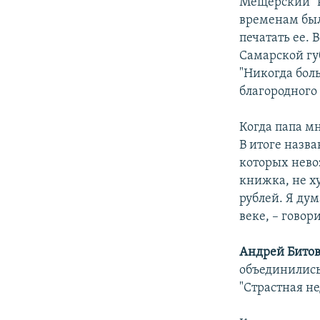
Мещерский "в
временам был
печатать ее.
Самарской гу
"Никогда бол
благородного 
Когда папа м
В итоге назв
которых нево
книжка, не х
рублей. Я дум
веке, – говор
Андрей Бито
объединились 
"Страстная не