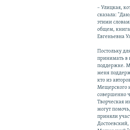
– Улицкая, ко
сказала: "Да
этими словами
общем, книга
Евгеньевна Ул
Постольку дл
принимать в 
поддержке. М
меня поддерж
кто из авторо
Мещерского и 
совершенно ч
Творческая и
могут помочь
приняли учас
Достоевский,