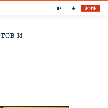
ЭФИР
тов и