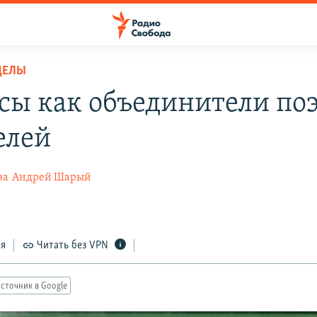
ДЕЛЫ
сы как объединители поэ
елей
ва
Андрей Шарый
0
ся
Читать без VPN
сточник в Google