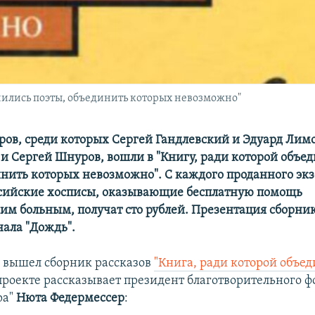
ились поэты, объединить которых невозможно"
оров, среди которых Сергей Гандлевский и Эдуард Лим
и Сергей Шнуров, вошли в "Книгу, ради которой объе
инить которых невозможно". С каждого проданного эк
сийские хосписы, оказывающие бесплатную помощь
им больным, получат сто рублей. Презентация сборни
нала "Дождь".
е вышел сборник рассказов
"Книга, ради которой объе
 проекте рассказывает президент благотворительного 
ра"
Нюта Федермессер
: