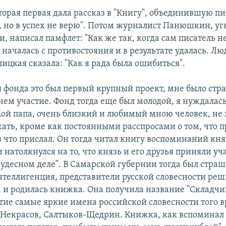
торая первая дала рассказ в "Книгу", объединившую пи
ю, но в успех не верю". Потом журналист Панюшкин, у
, написал памфлет: "Как же так, когда сам писатель не 
 началась с противостояния и в результате удалась. Л
ицкая сказала: "Как я рада была ошибиться".
я фонда это был первый крупный проект, мне было стр
нем участие. Фонд тогда еще был молодой, я нуждалас
ой папа, очень близкий и любимый мною человек, не 
ать, кроме как постоянными расспросами о том, что п
в что прислал. Он тогда читал книгу воспоминаний кня
натолкнулся на то, что князь и его друзья приняли уча
удесном деле". В Самарской губернии тогда был страш
нтеллигенция, представители русской словесности реш
, и родилась книжка. Она получила название "Складчин
тие самые яркие имена российской словесности того 
 Некрасов, Салтыков-Щедрин. Книжка, как вспоминал