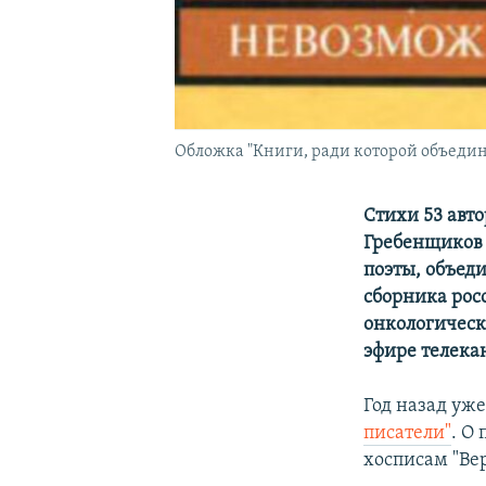
Обложка "Книги, ради которой объедин
Стихи 53 авт
Гребенщиков 
поэты, объед
сборника рос
онкологическ
эфире телека
Год назад уж
писатели"
. О
хосписам "Ве