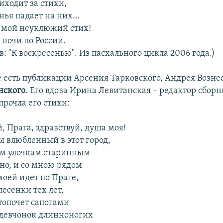
ходит за стихи,
нья падает на них…
 мой неуклюжий стих!
. ночи по России.
: "К воскресенью". Из пасхального цикла 2006 года.)
е есть публикации Арсения Тарковского, Андрея Возне
нского
. Его вдова Ирина Левитанская – редактор сборн
прочла его стихи:
й, Прага, здравствуй, душа моя!
ы влюбленный в этот город,
им улочкам старинным
но, и со мною рядом
моей идет по Праге,
есенки тех лет,
опочет сапогами
 девчонок длинноногих