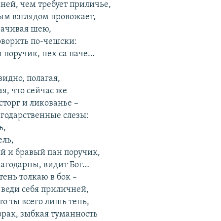
ней, чем требует приличье,
м взглядом провожает,
рачивая шею,
оворить по-чешски:
н поручик, нех са паче…
видно, полагая,
я, что сейчас же
сторг и ликованье –
агодарственные слезы:
ь,
ель,
ый и бравый пан поручик,
лагодарны, видит Бог…
тень толкаю в бок –
 веди себя приличней,
то ты всего лишь тень,
зрак, зыбкая туманность