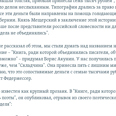
ышла толстая, прибыли принесла семь тысяч рублей", 
о делом неслыханным. Типографии дрались за право 
 Все эти деньги были направлены на помощь голодающ
бернии. Князь Мещерский в заключение этой истории
ьше после представители российской словесности ни дл
дела не объединялись".
не рассказал об этом, мы стали думать над названием 
ание – "Книга, ради которой объединились писатели, о
зможно" – придумал Борис Акунин. У нас получилась
уже, чем "Складчина". Она принесла пять с лишним м
аю, что это сопоставимые деньги с семью тысячами ру
ит Федермессер.
в
известен как крупный прозаик. В "Книге, ради котор
поэты", он опубликовал, отрывок из своего поэтическ
деля":