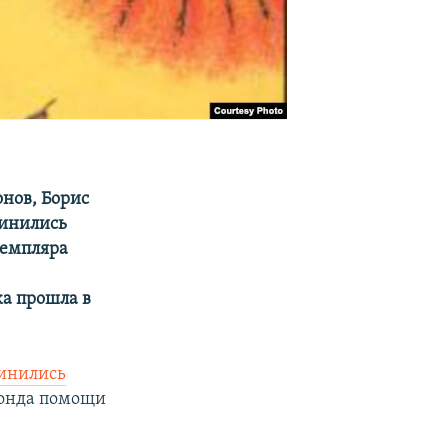
онов, Борис
динились
земпляра
ка прошла в
динились
фонда помощи