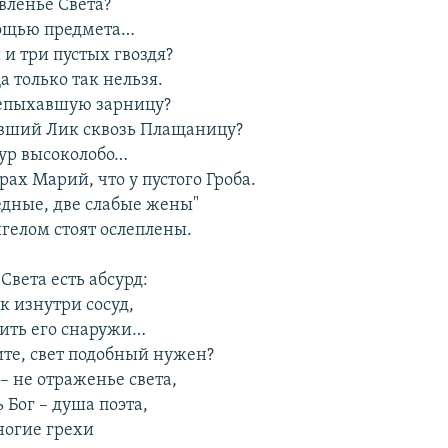
вленье Света?
мощью предмета…
 и три пустых гвоздя?
Да только так нельзя.
репыхавшую зарницу?
вший Лик сквозь Плащаницу?
чур высоколобо…
ах Марий, что у пустого Гроба.
едные, две слабые жены"
нгелом стоят ослеплены.
Света есть абсурд:
к изнутри сосуд,
тить его снаружи…
ите, свет подобный нужен?
– не отраженье света,
 Бог – душа поэта,
ногие грехи