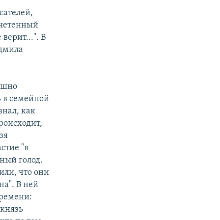
сателей,
гнетенный
верит...". В
юдмила
ашно
ь в семейной
знал, как
роисходит,
зя
стие "в
ный голод.
или, что они
а". В ней
времени:
 князь