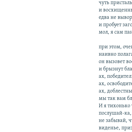
чуть присталь
и восхищенны
едва не выво
и пробует заг
мол, я сам па
при этом, оче
наивно полага
он вызовет во
и брызнут бл
ах, победител
ах, освободит
ах, доблестн
мы так вам б
И я тихонько 
послушай-ка,
не забывай, ч
виденье, при