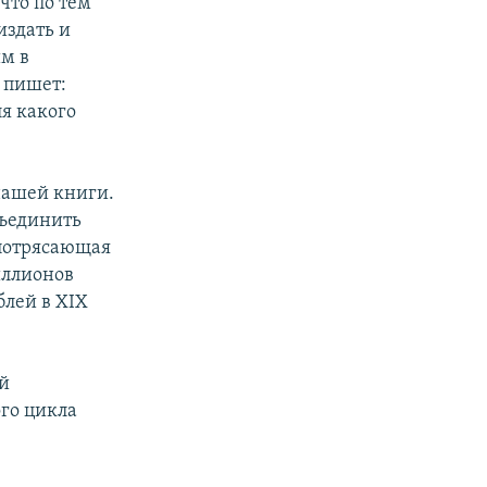
что по тем
издать и
им в
 пишет:
я какого
нашей книги.
бъединить
 потрясающая
иллионов
блей в XIX
ой
ого цикла