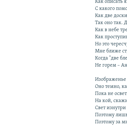
Как описать я
С какого по
Как две доски
Так оно так. 
Как в небе т
Как проступи
Но это черес
Мне ближе стр
Когда "две бл
Не горем – А
Изображенье 
Оно темно, ка
Пока не осве
На кой, скаж
Свет изнутри 
Поэтому лишь
Поэтому за м