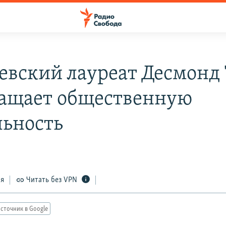
евский лауреат Десмонд
ащает общественную
льность
0
ся
Читать без VPN
сточник в Google