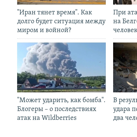
"Иран тянет время". Как
При ат
долго будет ситуация между
на Белг
миром и войной?
челове
"Может ударить, как бомба".
В резул
Блогеры – о последствиях
удара п
атак на Wildberries
два чел