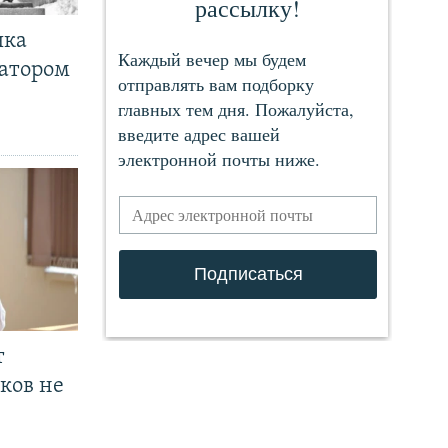
чка
ратором
т
ков не