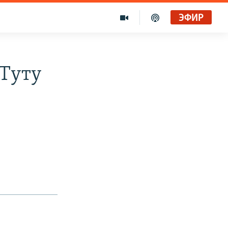
ЭФИР
 Туту