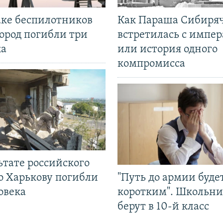
аке беспилотников
Как Параша Сибиря
ород погибли три
встретилась с импе
ка
или история одного
компромисса
ьтате российского
о Харькову погибли
"Путь до армии буде
овека
коротким". Школьни
берут в 10-й класс