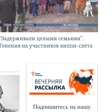
"Задерживали целыми семьями".
Гонения на участников хиппи-слёта