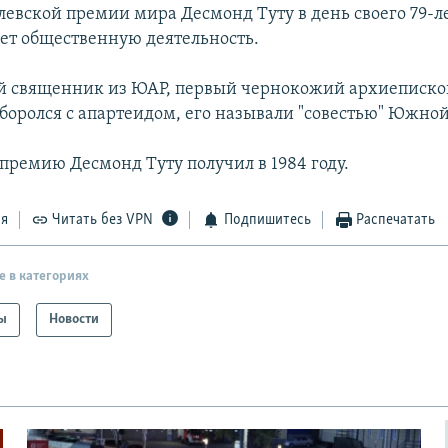
левской премии мира Десмонд Туту в день своего 79-л
ет общественную деятельность.
 священник из ЮАР, первый чернокожий архиепископ
 боролся с апартеидом, его называли "совестью" Южно
премию Десмонд Туту получил в 1984 году.
ся
Читать без VPN
Подпишитесь
Распечатать
е в категориях
ы
Новости