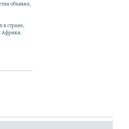
етия объявил,
 в стране,
й Африки.