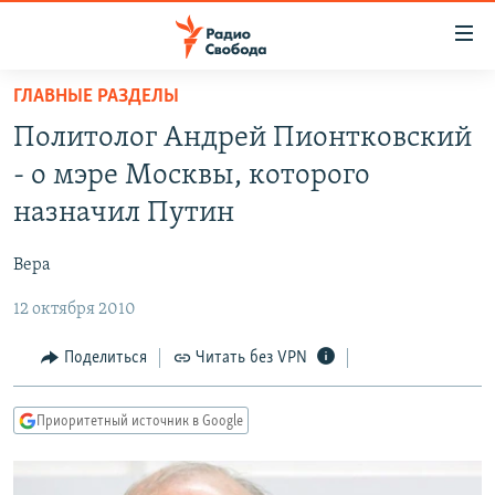
Ссылки
для
упрощенного
ГЛАВНЫЕ РАЗДЕЛЫ
ПРОГРАММЫ
доступа
Политолог Андрей Пионтковский
ПОДКАСТЫ
Вернуться
- о мэре Москвы, которого
к
АВТОРСКИЕ ПРОЕКТЫ
назначил Путин
основному
ЦИТАТЫ СВОБОДЫ
содержанию
Вера
Вернутся
МНЕНИЯ
к
12 октября 2010
КУЛЬТУРА
главной
навигации
IDEL.РЕАЛИИ
Поделиться
Читать без VPN
Вернутся
КАВКАЗ.РЕАЛИИ
к
Приоритетный источник в Google
СЕВЕР.РЕАЛИИ
поиску
СИБИРЬ.РЕАЛИИ