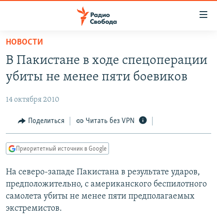
Ссылки
для
упрощенного
НОВОСТИ
ПРОГРАММЫ
доступа
В Пакистане в ходе спецоперации
ПОДКАСТЫ
Вернуться
убиты не менее пяти боевиков
к
АВТОРСКИЕ ПРОЕКТЫ
основному
14 октября 2010
ЦИТАТЫ СВОБОДЫ
содержанию
Вернутся
МНЕНИЯ
Поделиться
Читать без VPN
к
КУЛЬТУРА
главной
Приоритетный источник в Google
навигации
IDEL.РЕАЛИИ
Вернутся
На северо-западе Пакистана в результате ударов,
КАВКАЗ.РЕАЛИИ
к
предположительно, с американского беспилотного
СЕВЕР.РЕАЛИИ
поиску
самолета убиты не менее пяти предполагаемых
экстремистов.
СИБИРЬ.РЕАЛИИ