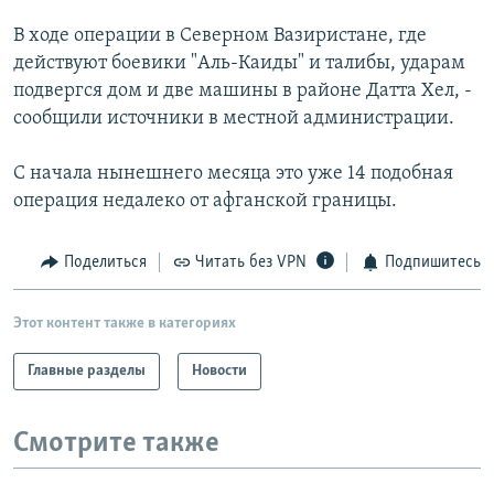
РАСПИСАНИЕ ВЕЩАНИЯ
В ходе операции в Северном Вазиристане, где
ПОДПИШИТЕСЬ НА РАССЫЛКУ
действуют боевики "Аль-Каиды" и талибы, ударам
подвергся дом и две машины в районе Датта Хел, -
сообщили источники в местной администрации.
СОЦИАЛЬНЫЕ СЕТИ
С начала нынешнего месяца это уже 14 подобная
операция недалеко от афганской границы.
Поделиться
Читать без VPN
Подпишитесь
Все сайты РСЕ/РС
Этот контент также в категориях
Главные разделы
Новости
Смотрите также