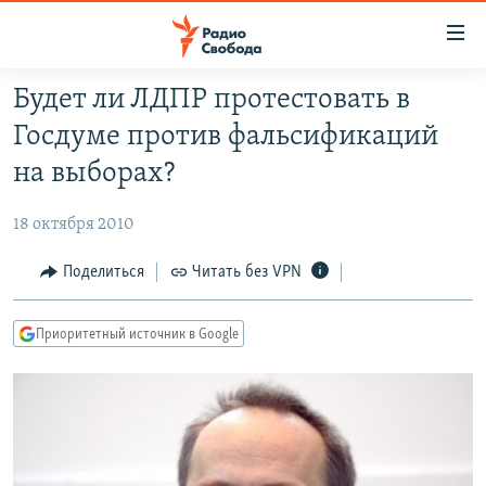
Ссылки
для
упрощенного
Будет ли ЛДПР протестовать в
ПРОГРАММЫ
доступа
Госдуме против фальсификаций
ПОДКАСТЫ
Вернуться
на выборах?
к
АВТОРСКИЕ ПРОЕКТЫ
основному
18 октября 2010
ЦИТАТЫ СВОБОДЫ
содержанию
Вернутся
МНЕНИЯ
Поделиться
Читать без VPN
к
КУЛЬТУРА
главной
Приоритетный источник в Google
навигации
IDEL.РЕАЛИИ
Вернутся
КАВКАЗ.РЕАЛИИ
к
СЕВЕР.РЕАЛИИ
поиску
СИБИРЬ.РЕАЛИИ