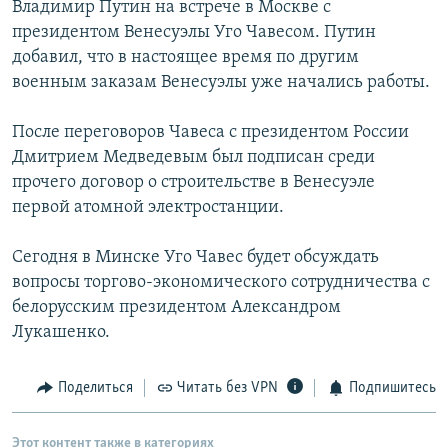
Владимир Путин на встрече в Москве с
РАСПИСАНИЕ ВЕЩАНИЯ
президентом Венесуэлы Уго Чавесом. Путин
ПОДПИШИТЕСЬ НА РАССЫЛКУ
добавил, что в настоящее время по другим
военным заказам Венесуэлы уже начались работы.
СОЦИАЛЬНЫЕ СЕТИ
После переговоров Чавеса с президентом России
Дмитрием Медведевым был подписан среди
прочего договор о строительстве в Венесуэле
первой атомной электростанции.
Все сайты РСЕ/РС
Сегодня в Минске Уго Чавес будет обсуждать
вопросы торгово-экономического сотрудничества с
белорусским президентом Александром
Лукашенко.
Поделиться
Читать без VPN
Подпишитесь
Этот контент также в категориях