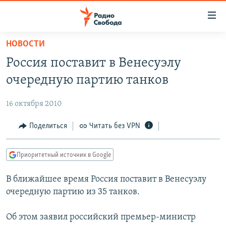
Ссылки
для
упрощенного
НОВОСТИ
ПРОГРАММЫ
доступа
Россия поставит в Венесуэлу
ПОДКАСТЫ
Вернуться
очередную партию танков
к
АВТОРСКИЕ ПРОЕКТЫ
основному
16 октября 2010
ЦИТАТЫ СВОБОДЫ
содержанию
Вернутся
МНЕНИЯ
Поделиться
Читать без VPN
к
КУЛЬТУРА
главной
Приоритетный источник в Google
навигации
IDEL.РЕАЛИИ
Вернутся
В ближайшее время Россия поставит в Венесуэлу
КАВКАЗ.РЕАЛИИ
к
очередную партию из 35 танков.
СЕВЕР.РЕАЛИИ
поиску
Об этом заявил российский премьер-министр
СИБИРЬ.РЕАЛИИ