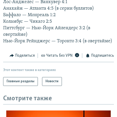
Лос-Анджелес — Ванкувер 4:1
РАСПИСАНИЕ ВЕЩАНИЯ
Анахайм — Атланта 4:5 (в серии буллитов)
ПОДПИШИТЕСЬ НА РАССЫЛКУ
Баффало — Монреаль 1:2
Коламбус — Чикаго 2:5
Питтсбург — Нью-Йорк Айлендерс 3:2 (в
СОЦИАЛЬНЫЕ СЕТИ
овертайме)
Нью-Йорк Рейнджерс — Торонто 3:4 (в овертайме)
Поделиться
Читать без VPN
Подпишитесь
Все сайты РСЕ/РС
Этот контент также в категориях
Главные разделы
Новости
Смотрите также