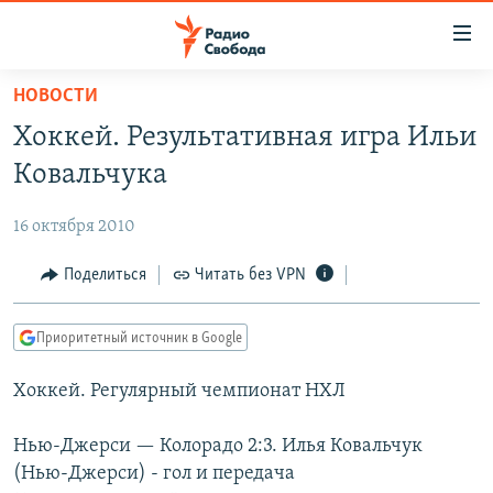
Ссылки
для
упрощенного
НОВОСТИ
ПРОГРАММЫ
доступа
Хоккей. Результативная игра Ильи
ПОДКАСТЫ
Вернуться
Ковальчука
к
АВТОРСКИЕ ПРОЕКТЫ
основному
16 октября 2010
ЦИТАТЫ СВОБОДЫ
содержанию
Вернутся
МНЕНИЯ
Поделиться
Читать без VPN
к
КУЛЬТУРА
главной
Приоритетный источник в Google
навигации
IDEL.РЕАЛИИ
Вернутся
Хоккей. Регулярный чемпионат НХЛ
КАВКАЗ.РЕАЛИИ
к
СЕВЕР.РЕАЛИИ
поиску
Нью-Джерси — Колорадо 2:3. Илья Ковальчук
(Нью-Джерси) - гол и передача
СИБИРЬ.РЕАЛИИ