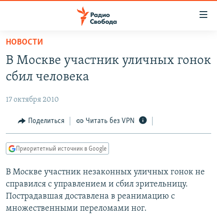
Ссылки
для
упрощенного
НОВОСТИ
ПРОГРАММЫ
доступа
В Москве участник уличных гонок
ПОДКАСТЫ
Вернуться
сбил человека
к
АВТОРСКИЕ ПРОЕКТЫ
основному
17 октября 2010
ЦИТАТЫ СВОБОДЫ
содержанию
Вернутся
МНЕНИЯ
Поделиться
Читать без VPN
к
КУЛЬТУРА
главной
Приоритетный источник в Google
навигации
IDEL.РЕАЛИИ
Вернутся
В Москве участник незаконных уличных гонок не
КАВКАЗ.РЕАЛИИ
к
справился с управлением и сбил зрительницу.
СЕВЕР.РЕАЛИИ
поиску
Пострадавшая доставлена в реанимацию с
множественными переломами ног.
СИБИРЬ.РЕАЛИИ