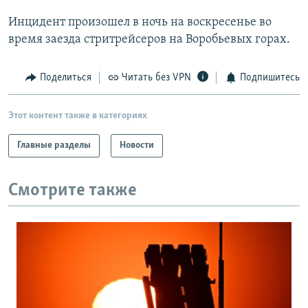
РАСПИСАНИЕ ВЕЩАНИЯ
Инцидент произошел в ночь на воскресенье во
ПОДПИШИТЕСЬ НА РАССЫЛКУ
время заезда стритрейсеров на Воробьевых горах.
СОЦИАЛЬНЫЕ СЕТИ
Поделиться
Читать без VPN
Подпишитесь
Этот контент также в категориях
Главные разделы
Новости
Все сайты РСЕ/РС
Смотрите также