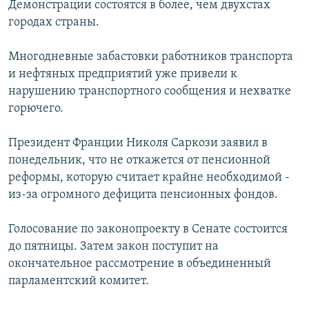
Демонстрации состоятся в более, чем двухстах
РАСПИСАНИЕ ВЕЩАНИЯ
городах страны.
ПОДПИШИТЕСЬ НА РАССЫЛКУ
Многодневные забастовки работников транспорта
и нефтяных предприятий уже привели к
СОЦИАЛЬНЫЕ СЕТИ
нарушению транспортного сообщения и нехватке
горючего.
Президент Франции Николя Саркози заявил в
понедельник, что не откажется от пенсионной
Все сайты РСЕ/РС
реформы, которую считает крайне необходимой -
из-за огромного дефицита пенсионных фондов.
Голосование по законопроекту в Сенате состоится
до пятницы. Затем закон поступит на
окончательное рассмотрение в объединенный
парламентский комитет.