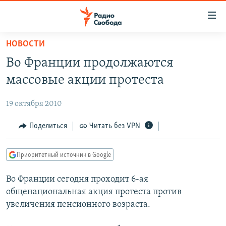
Ссылки
для
упрощенного
НОВОСТИ
ПРОГРАММЫ
доступа
Во Франции продолжаются
ПОДКАСТЫ
Вернуться
массовые акции протеста
к
АВТОРСКИЕ ПРОЕКТЫ
основному
19 октября 2010
ЦИТАТЫ СВОБОДЫ
содержанию
Вернутся
МНЕНИЯ
Поделиться
Читать без VPN
к
КУЛЬТУРА
главной
Приоритетный источник в Google
навигации
IDEL.РЕАЛИИ
Вернутся
Во Франции сегодня проходит 6-ая
КАВКАЗ.РЕАЛИИ
к
общенациональная акция протеста против
СЕВЕР.РЕАЛИИ
поиску
увеличения пенсионного возраста.
СИБИРЬ.РЕАЛИИ