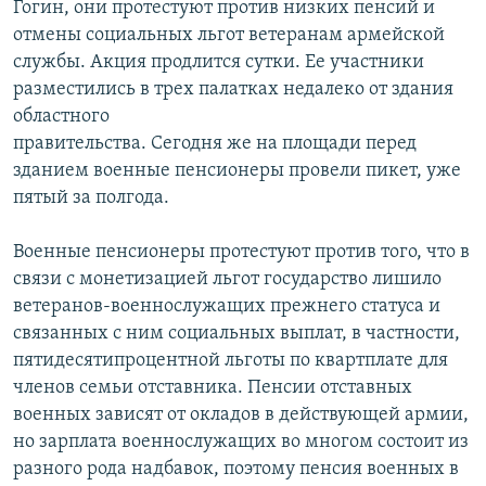
Гогин, они протестуют против низких пенсий и
РАСПИСАНИЕ ВЕЩАНИЯ
отмены социальных льгот ветеранам армейской
ПОДПИШИТЕСЬ НА РАССЫЛКУ
службы. Акция продлится сутки. Ее участники
разместились в трех палатках недалеко от здания
областного
СОЦИАЛЬНЫЕ СЕТИ
правительства. Сегодня же на площади перед
зданием военные пенсионеры провели пикет, уже
пятый за полгода.
Военные пенсионеры протестуют против того, что в
Все сайты РСЕ/РС
связи с монетизацией льгот государство лишило
ветеранов-военнослужащих прежнего статуса и
связанных с ним социальных выплат, в частности,
пятидесятипроцентной льготы по квартплате для
членов семьи отставника. Пенсии отставных
военных зависят от окладов в действующей армии,
но зарплата военнослужащих во многом состоит из
разного рода надбавок, поэтому пенсия военных в