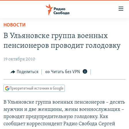
Ссылки
для
упрощенного
НОВОСТИ
ПРОГРАММЫ
доступа
В Ульяновске группа военных
ПОДКАСТЫ
Вернуться
пенсионеров проводит голодовку
к
АВТОРСКИЕ ПРОЕКТЫ
основному
19 октября 2010
ЦИТАТЫ СВОБОДЫ
содержанию
Вернутся
МНЕНИЯ
Поделиться
Читать без VPN
к
КУЛЬТУРА
главной
Приоритетный источник в Google
навигации
IDEL.РЕАЛИИ
Вернутся
В Ульяновске группа военных пенсионеров – десять
КАВКАЗ.РЕАЛИИ
к
мужчин и две женщины, жены военнослужащих –
СЕВЕР.РЕАЛИИ
поиску
проводят предупредительную голодовку. Как
сообщает корреспондент Радио Свобода Сергей
СИБИРЬ.РЕАЛИИ