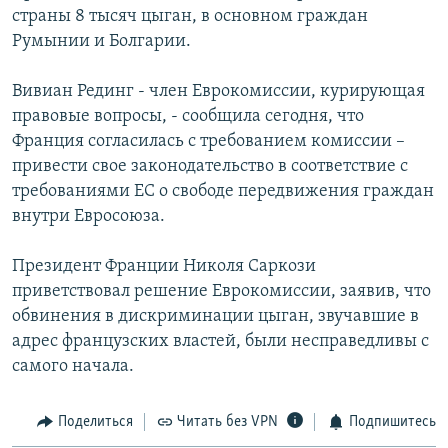
страны 8 тысяч цыган, в основном граждан
РАСПИСАНИЕ ВЕЩАНИЯ
Румынии и Болгарии.
ПОДПИШИТЕСЬ НА РАССЫЛКУ
Вивиан Рединг - член Еврокомиссии, курирующая
СОЦИАЛЬНЫЕ СЕТИ
правовые вопросы, - сообщила сегодня, что
Франция согласилась с требованием комиссии –
привести свое законодательство в соответствие с
требованиями ЕС о свободе передвижения граждан
внутри Евросоюза.
Все сайты РСЕ/РС
Президент Франции Николя Саркози
приветствовал решение Еврокомиссии, заявив, что
обвинения в дискриминации цыган, звучавшие в
адрес французских властей, были несправедливы с
самого начала.
Поделиться
Читать без VPN
Подпишитесь