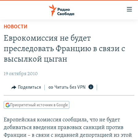
Ссылки
для
упрощенного
НОВОСТИ
ПРОГРАММЫ
доступа
Еврокомиссия не будет
ПОДКАСТЫ
Вернуться
преследовать Францию в связи с
к
АВТОРСКИЕ ПРОЕКТЫ
высылкой цыган
основному
ЦИТАТЫ СВОБОДЫ
содержанию
19 октября 2010
Вернутся
МНЕНИЯ
к
Поделиться
Читать без VPN
КУЛЬТУРА
главной
навигации
IDEL.РЕАЛИИ
Приоритетный источник в Google
Вернутся
КАВКАЗ.РЕАЛИИ
к
Европейская комиссия сообщила, что не будет
СЕВЕР.РЕАЛИИ
поиску
добиваться введения правовых санкций против
СИБИРЬ.РЕАЛИИ
Франции – в связи с недавней депортацией из этой