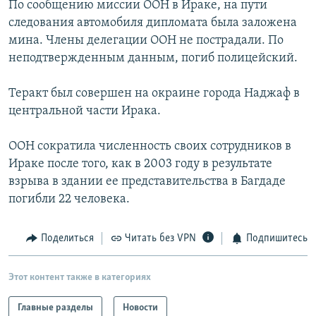
По сообщению миссии ООН в Ираке, на пути
РАСПИСАНИЕ ВЕЩАНИЯ
следования автомобиля дипломата была заложена
ПОДПИШИТЕСЬ НА РАССЫЛКУ
мина. Члены делегации ООН не пострадали. По
неподтвержденным данным, погиб полицейский.
СОЦИАЛЬНЫЕ СЕТИ
Теракт был совершен на окраине города Наджаф в
центральной части Ирака.
ООН сократила численность своих сотрудников в
Ираке после того, как в 2003 году в результате
Все сайты РСЕ/РС
взрыва в здании ее представительства в Багдаде
погибли 22 человека.
Поделиться
Читать без VPN
Подпишитесь
Этот контент также в категориях
Главные разделы
Новости