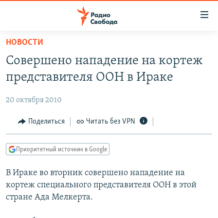
Ссылки
для
упрощенного
НОВОСТИ
ПРОГРАММЫ
доступа
Совершено нападение на кортеж
ПОДКАСТЫ
Вернуться
представителя ООН в Ираке
к
АВТОРСКИЕ ПРОЕКТЫ
основному
20 октября 2010
ЦИТАТЫ СВОБОДЫ
содержанию
Вернутся
МНЕНИЯ
Поделиться
Читать без VPN
к
КУЛЬТУРА
главной
Приоритетный источник в Google
навигации
IDEL.РЕАЛИИ
Вернутся
В Ираке во вторник совершено нападение на
КАВКАЗ.РЕАЛИИ
к
кортеж специального представителя ООН в этой
СЕВЕР.РЕАЛИИ
поиску
стране Ада Мелкерта.
СИБИРЬ.РЕАЛИИ