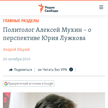
Ссылки
для
упрощенного
ГЛАВНЫЕ РАЗДЕЛЫ
ПРОГРАММЫ
доступа
Политолог Алексей Мухин – о
ПОДКАСТЫ
Вернуться
перспективе Юрия Лужкова
к
АВТОРСКИЕ ПРОЕКТЫ
основному
Андрей Шарый
ЦИТАТЫ СВОБОДЫ
содержанию
Вернутся
20 октября 2010
МНЕНИЯ
к
КУЛЬТУРА
Поделиться
Читать без VPN
главной
навигации
IDEL.РЕАЛИИ
Вернутся
Приоритетный источник в Google
КАВКАЗ.РЕАЛИИ
к
СЕВЕР.РЕАЛИИ
поиску
СИБИРЬ.РЕАЛИИ