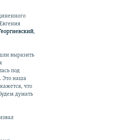
диненного
 Евгения
Георгиевский
,
ишли выразить
я
лась под
 Это наша
 кажется, что
Будем думать
извал