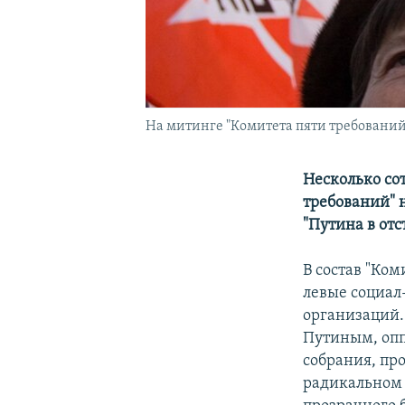
На митинге "Комитета пяти требований
Несколько сот
требований" 
"Путина в отс
В состав "Ко
левые социал
организаций.
Путиным, опп
собрания, пр
радикальном 