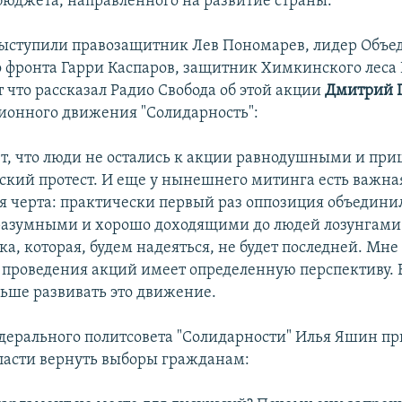
бюджета, направленного на развитие страны.
ыступили правозащитник Лев Пономарев, лидер Объе
 фронта Гарри Каспаров, защитник Химкинского леса
 что рассказал Радио Свобода об этой акции
Дмитрий 
ионного движения "Солидарность":
ет, что люди не остались к акции равнодушными и пр
ский протест. И еще у нынешнего митинга есть важна
я черта: практически первый раз оппозиция объедини
азумными и хорошо доходящими до людей лозунгами.
ка, которая, будем надеяться, не будет последней. Мне
 проведения акций имеет определенную перспективу. 
льше развивать это движение.
дерального политсовета "Солидарности" Илья Яшин пр
ласти вернуть выборы гражданам: