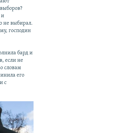
щают
 выборов?
 и
о не выбирал.
му, господин
олнила бард и
в, если не
о словам
винила его
и с