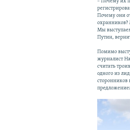
– Почему их 
регистрирова
Почему они о
охранников? 
Мы выступаем
Путин, верни
Помимо высту
журналист Нат
считать трои
одного из ли
сторонников 
предложением