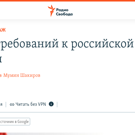
АЖ
требований к российской
и
в
Мумин Шакиров
0
ся
Читать без VPN
сточник в Google