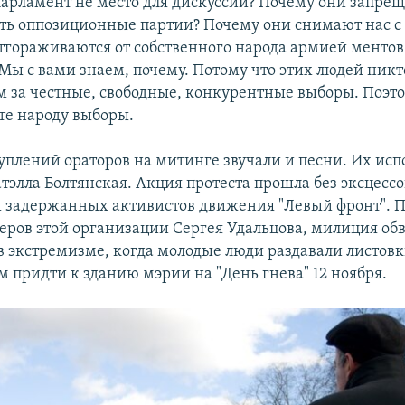
парламент не место для дискуссий? Почему они запре
ть оппозиционные партии? Почему они снимают нас с
тгораживаются от собственного народа армией ментов
Мы с вами знаем, почему. Потому что этих людей никт
 за честные, свободные, конкурентные выборы. Поэто
те народу выборы.
плений ораторов на митинге звучали и песни. Их исп
элла Болтянская. Акция протеста прошла без эксцессо
х задержанных активистов движения "Левый фронт". П
деров этой организации Сергея Удальцова, милиция об
в экстремизме, когда молодые люди раздавали листовк
 придти к зданию мэрии на "День гнева" 12 ноября.