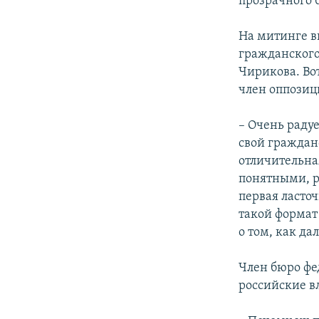
прозрачного 
На митинге в
гражданского
Чирикова. Вот
член оппозиц
– Очень раду
свой граждан
отличительна
понятными, р
первая ласточ
такой формат
о том, как да
Член бюро фе
российские в