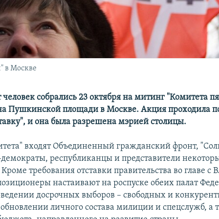
" в Москве
 человек собрались 23 октября на митинг "Комитета п
на Пушкинской площади в Москве. Акция проходила п
тавку", и она была разрешена мэрией столицы.
митета" входят Объединенный гражданский фронт, "Сол
-демократы, республиканцы и представители некотор
 Кроме требования отставки правительства во главе с
озиционеры настаивают на роспуске обеих палат Фед
оведении досрочных выборов – свободных и конкурент
обновлении личного состава милиции и спецслужб, а 