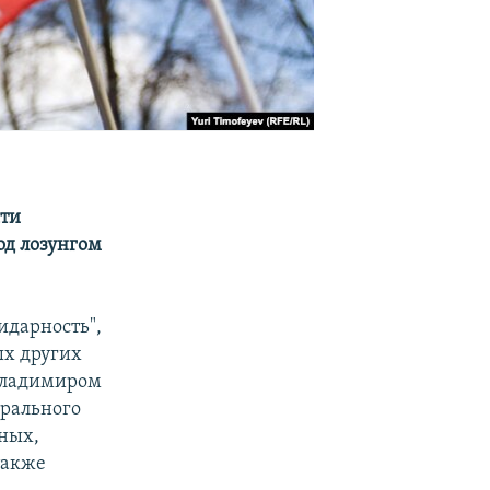
яти
од лозунгом
идарность",
ых других
 Владимиром
ерального
ных,
также