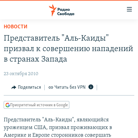
Ссылки
для
упрощенного
НОВОСТИ
ПРОГРАММЫ
доступа
Представитель "Аль-Каиды"
ПОДКАСТЫ
Вернуться
призвал к совершению нападений
к
АВТОРСКИЕ ПРОЕКТЫ
в странах Запада
основному
ЦИТАТЫ СВОБОДЫ
содержанию
23 октября 2010
Вернутся
МНЕНИЯ
к
Поделиться
Читать без VPN
КУЛЬТУРА
главной
навигации
IDEL.РЕАЛИИ
Приоритетный источник в Google
Вернутся
КАВКАЗ.РЕАЛИИ
к
Представитель "Аль-Каиды", являющийся
СЕВЕР.РЕАЛИИ
поиску
уроженцем США, призвал проживающих в
СИБИРЬ.РЕАЛИИ
Америке и Европе сторонников совершать