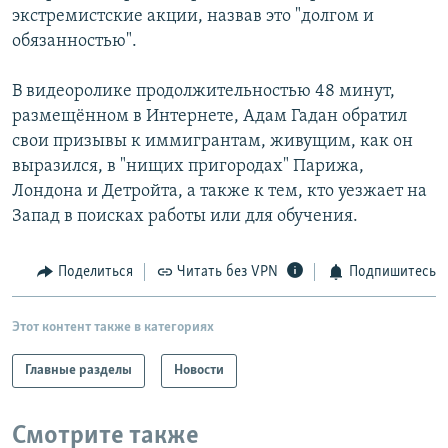
экстремистские акции, назвав это "долгом и
РАСПИСАНИЕ ВЕЩАНИЯ
обязанностью".
ПОДПИШИТЕСЬ НА РАССЫЛКУ
В видеоролике продолжительностью 48 минут,
СОЦИАЛЬНЫЕ СЕТИ
размещённом в Интернете, Адам Гадан обратил
свои призывы к иммигрантам, живущим, как он
выразился, в "нищих пригородах" Парижа,
Лондона и Детройта, а также к тем, кто уезжает на
Запад в поисках работы или для обучения.
Все сайты РСЕ/РС
Поделиться
Читать без VPN
Подпишитесь
Этот контент также в категориях
Главные разделы
Новости
Смотрите также