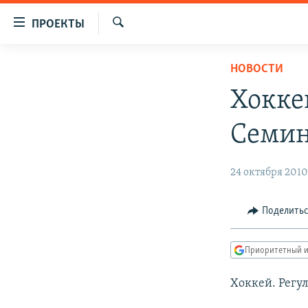
Ссылки
ПРОЕКТЫ
для
Искать
упрощенного
ПРОГРАММЫ
НОВОСТИ
доступа
ПОДКАСТЫ
Хокке
Вернуться
АВТОРСКИЕ ПРОЕКТЫ
к
Семи
основному
ЦИТАТЫ СВОБОДЫ
содержанию
МНЕНИЯ
Вернутся
24 октября 201
КУЛЬТУРА
к
главной
IDEL.РЕАЛИИ
Поделить
навигации
КАВКАЗ.РЕАЛИИ
Вернутся
Приоритетный и
к
СЕВЕР.РЕАЛИИ
поиску
Хоккей. Рег
СИБИРЬ.РЕАЛИИ