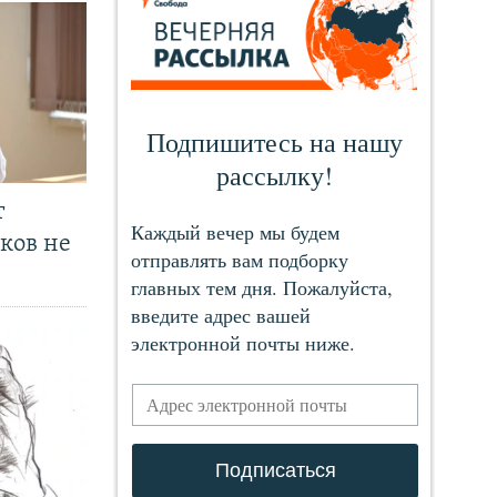
т
ков не