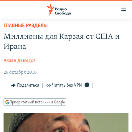
Ссылки
для
упрощенного
ГЛАВНЫЕ РАЗДЕЛЫ
ПРОГРАММЫ
доступа
Миллионы для Карзая от США и
ПОДКАСТЫ
Вернуться
Ирана
к
АВТОРСКИЕ ПРОЕКТЫ
основному
Аллан Давыдов
ЦИТАТЫ СВОБОДЫ
содержанию
Вернутся
26 октября 2010
МНЕНИЯ
к
КУЛЬТУРА
Поделиться
Читать без VPN
главной
навигации
IDEL.РЕАЛИИ
Вернутся
Приоритетный источник в Google
КАВКАЗ.РЕАЛИИ
к
СЕВЕР.РЕАЛИИ
поиску
СИБИРЬ.РЕАЛИИ