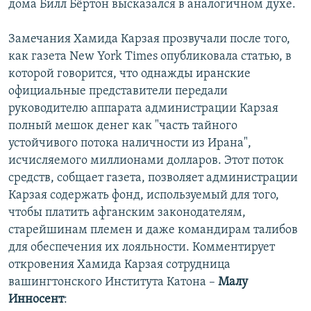
дома Билл Бёртон высказался в аналогичном духе.
Замечания Хамида Карзая прозвучали после того,
как газета New York Times опубликовала статью, в
которой говорится, что однажды иранские
официальные представители передали
руководителю аппарата администрации Карзая
полный мешок денег как "часть тайного
устойчивого потока наличности из Ирана",
исчисляемого миллионами долларов. Этот поток
средств, собщает газета, позволяет администрации
Карзая содержать фонд, используемый для того,
чтобы платить афганским законодателям,
старейшинам племен и даже командирам талибов
для обеспечения их лояльности. Комментирует
откровения Хамида Карзая сотрудница
вашингтонского Института Катона –
Малу
Инносент
: