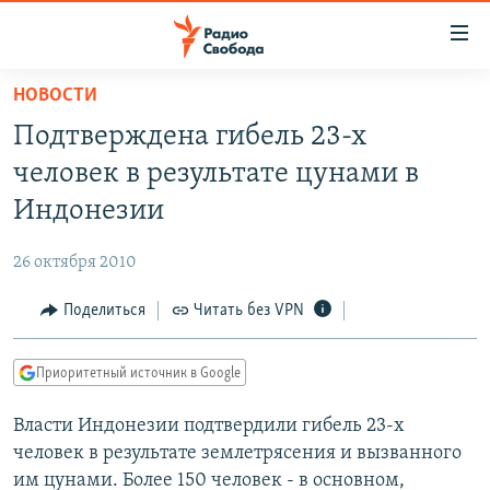
Ссылки
для
упрощенного
НОВОСТИ
ПРОГРАММЫ
доступа
Подтверждена гибель 23-х
ПОДКАСТЫ
Вернуться
человек в результате цунами в
к
АВТОРСКИЕ ПРОЕКТЫ
Индонезии
основному
ЦИТАТЫ СВОБОДЫ
содержанию
26 октября 2010
Вернутся
МНЕНИЯ
к
Поделиться
Читать без VPN
КУЛЬТУРА
главной
навигации
IDEL.РЕАЛИИ
Приоритетный источник в Google
Вернутся
КАВКАЗ.РЕАЛИИ
к
Власти Индонезии подтвердили гибель 23-х
СЕВЕР.РЕАЛИИ
поиску
человек в результате землетрясения и вызванного
СИБИРЬ.РЕАЛИИ
им цунами. Более 150 человек - в основном,