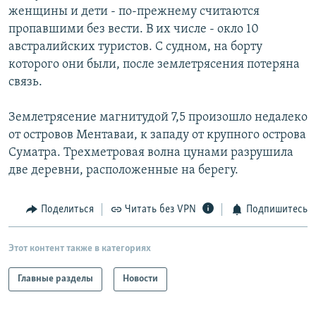
женщины и дети - по-прежнему считаются
РАСПИСАНИЕ ВЕЩАНИЯ
пропавшими без вести. В их числе - окло 10
ПОДПИШИТЕСЬ НА РАССЫЛКУ
австралийских туристов. С судном, на борту
которого они были, после землетрясения потеряна
СОЦИАЛЬНЫЕ СЕТИ
связь.
Землетрясение магнитудой 7,5 произошло недалеко
от островов Ментаваи, к западу от крупного острова
Суматра. Трехметровая волна цунами разрушила
две деревни, расположенные на берегу.
Все сайты РСЕ/РС
Поделиться
Читать без VPN
Подпишитесь
Этот контент также в категориях
Главные разделы
Новости