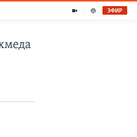
ЭФИР
Ахмеда