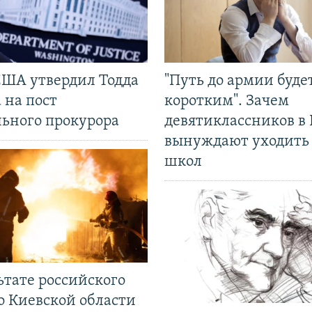
США утвердил Тодда
"Путь до армии буде
 на пост
коротким". Зачем
льного прокурора
девятиклассников в 
вынуждают уходить
школ
ьтате российского
о Киевской области