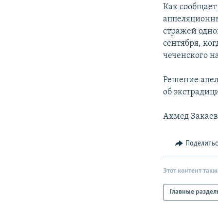
РАСПИСАНИЕ ВЕЩАНИЯ
Как сообщает
ПОДПИШИТЕСЬ НА РАССЫЛКУ
аппеляционны
стражей одно
сентября, ко
чеченского н
Решение апел
об экстрадици
Ахмед Закаев
Поделить
Этот контент такж
Главные раздел