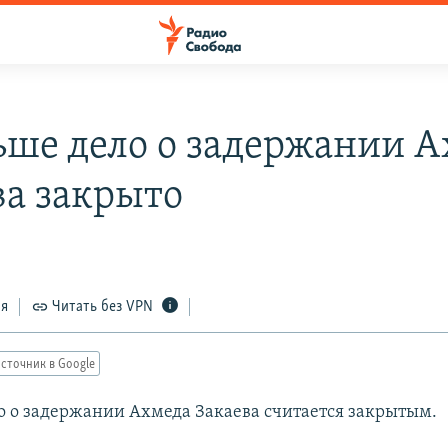
ьше дело о задержании 
ва закрыто
0
ся
Читать без VPN
сточник в Google
о о задержании Ахмеда Закаева считается закрытым.