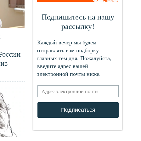
т
России
 из