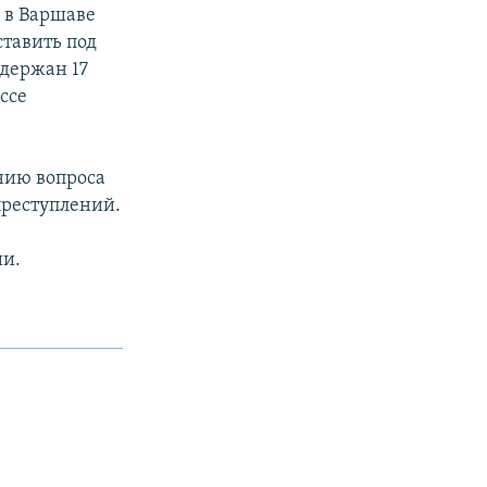
 в Варшаве
ставить под
адержан 17
ссе
нию вопроса
преступлений.
ии.