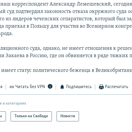
 наш корреспондент Александр Лемешевский, сегодня
й суд подтвердил законность отказа окружного суда о
го из лидеров чеченских сепаратистов, который был з
гда приехал в Польшу для участия во Всемирном конгре
арода.
ляционного суда, однако, не имеет отношения к реше
и Закаева в Россию, где он обвиняется в ряде тяжких 
 имеет статус политического беженца в Великобритан
ся
Читать без VPN
Подпишитесь
Распечатать
е в категориях
ы
Только на Свободе
Новости