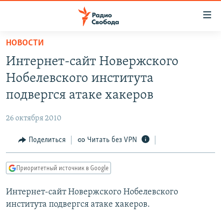
Ссылки
для
упрощенного
НОВОСТИ
ПРОГРАММЫ
доступа
Интернет-сайт Новержского
ПОДКАСТЫ
Вернуться
Нобелевского института
к
АВТОРСКИЕ ПРОЕКТЫ
подвергся атаке хакеров
основному
ЦИТАТЫ СВОБОДЫ
содержанию
26 октября 2010
Вернутся
МНЕНИЯ
к
Поделиться
Читать без VPN
КУЛЬТУРА
главной
навигации
IDEL.РЕАЛИИ
Приоритетный источник в Google
Вернутся
КАВКАЗ.РЕАЛИИ
к
Интернет-сайт Новержского Нобелевского
СЕВЕР.РЕАЛИИ
поиску
института подвергся атаке хакеров.
СИБИРЬ.РЕАЛИИ