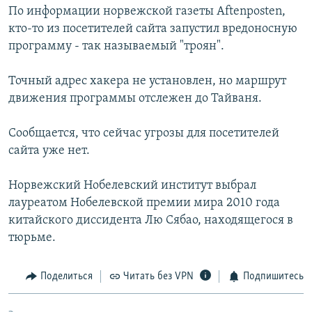
По информации норвежской газеты Aftenposten,
РАСПИСАНИЕ ВЕЩАНИЯ
кто-то из посетителей сайта запустил вредоносную
ПОДПИШИТЕСЬ НА РАССЫЛКУ
программу - так называемый "троян".
СОЦИАЛЬНЫЕ СЕТИ
Точный адрес хакера не установлен, но маршрут
движения программы отслежен до Тайваня.
Сообщается, что сейчас угрозы для посетителей
сайта уже нет.
Все сайты РСЕ/РС
Норвежский Нобелевский институт выбрал
лауреатом Нобелевской премии мира 2010 года
китайского диссидента Лю Сябао, находящегося в
тюрьме.
Поделиться
Читать без VPN
Подпишитесь