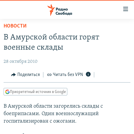
Ссылки
для
упрощенного
НОВОСТИ
ПРОГРАММЫ
доступа
В Амурской области горят
ПОДКАСТЫ
Вернуться
военные склады
к
АВТОРСКИЕ ПРОЕКТЫ
основному
28 октября 2010
ЦИТАТЫ СВОБОДЫ
содержанию
Вернутся
МНЕНИЯ
Поделиться
Читать без VPN
к
КУЛЬТУРА
главной
Приоритетный источник в Google
навигации
IDEL.РЕАЛИИ
Вернутся
В Амурской области загорелись склады с
КАВКАЗ.РЕАЛИИ
к
боеприпасами. Один военнослужащий
СЕВЕР.РЕАЛИИ
поиску
госпитализирован с ожогами.
СИБИРЬ.РЕАЛИИ