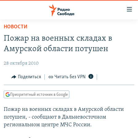
Ссылки
для
упрощенного
НОВОСТИ
ПРОГРАММЫ
доступа
Пожар на военных складах в
ПОДКАСТЫ
Вернуться
Амурской области потушен
к
АВТОРСКИЕ ПРОЕКТЫ
основному
28 октября 2010
ЦИТАТЫ СВОБОДЫ
содержанию
Вернутся
МНЕНИЯ
Поделиться
Читать без VPN
к
КУЛЬТУРА
главной
Приоритетный источник в Google
навигации
IDEL.РЕАЛИИ
Вернутся
Пожар на военных складах в Амурской области
КАВКАЗ.РЕАЛИИ
к
потушен, - сообщают в Дальневосточном
СЕВЕР.РЕАЛИИ
поиску
региональном центре МЧС России.
СИБИРЬ.РЕАЛИИ