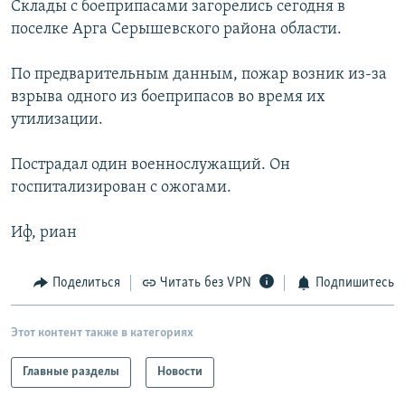
Склады с боеприпасами загорелись сегодня в
РАСПИСАНИЕ ВЕЩАНИЯ
поселке Арга Серышевского района области.
ПОДПИШИТЕСЬ НА РАССЫЛКУ
По предварительным данным, пожар возник из-за
взрыва одного из боеприпасов во время их
СОЦИАЛЬНЫЕ СЕТИ
утилизации.
Пострадал один военнослужащий. Он
госпитализирован с ожогами.
Все сайты РСЕ/РС
Иф, риан
Поделиться
Читать без VPN
Подпишитесь
Этот контент также в категориях
Главные разделы
Новости